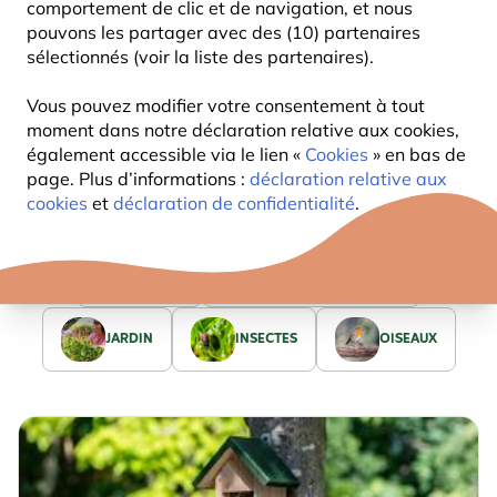
comportement de clic et de navigation, et nous
un jardin naturel.
pouvons les partager avec des (10) partenaires
sélectionnés (voir la liste des partenaires).
Vous pouvez modifier votre consentement à tout
moment dans notre déclaration relative aux cookies,
également accessible via le lien «
Cookies
» en bas de
page. Plus d’informations :
déclaration relative aux
cookies
et
déclaration de confidentialité
.
FAUNE
CONSEILS & ASTUCES
JARDIN
INSECTES
OISEAUX