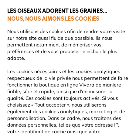
💛
Dernier coup de pouce d'été
: jusqu'à
-15%
sur une sélection de
catégories.
LES OISEAUX ADORENT LES GRAINES...
NOUS, NOUS AIMONS LES COOKIES
Livraison express gratuite dès 59 €
Nous utilisons des cookies afin de rendre votre visite
sur notre site aussi fluide que possible. Ils nous
permettent notamment de mémoriser vos
préférences et de vous proposer le nichoir le plus
Blog
Information
adapté.
INFORMATION
Les cookies nécessaires et les cookies analytiques
respectueux de la vie privée nous permettent de faire
fonctionner la boutique en ligne Vivara de manière
Des connaissances qui vous seront vraiment utiles.
fiable, sûre et rapide, ainsi que d’en mesurer la
Dans cette rubrique, vous trouverez des
qualité. Ces cookies sont toujours activés. Si vous
informations accessibles et fiables sur le jardinage,
choisissez « Tout accepter », nous utiliserons
la nature et les animaux. Que vous soyez un
également des cookies analytiques, marketing et de
débutant curieux ou un passionné de nature, vous
personnalisation. Dans ce cadre, nous traitons des
trouverez ici des réponses, des informations
données personnelles, telles que votre adresse IP,
générales et des conseils pratiques qui vous
votre identifiant de cookie ainsi que votre
aideront à prendre les bonnes décisions pour créer