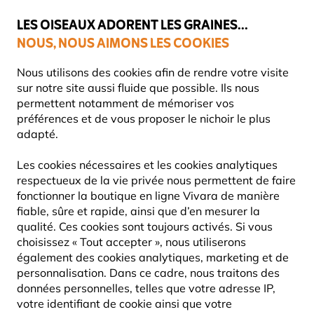
💛
Dernier coup de pouce d'été
: jusqu'à
-15%
sur une sélection de
catégories.
LES OISEAUX ADORENT LES GRAINES...
NOUS, NOUS AIMONS LES COOKIES
Livraison express gratuite dès 59 €
Très bien noté dans 11 pays
Nous utilisons des cookies afin de rendre votre visite
sur notre site aussi fluide que possible. Ils nous
permettent notamment de mémoriser vos
préférences et de vous proposer le nichoir le plus
Information sur nos nichoirs
adapté.
TOUT CE QUE VOUS DEVEZ SAVOIR SUR LES
Les cookies nécessaires et les cookies analytiques
NICHOIRS
respectueux de la vie privée nous permettent de faire
fonctionner la boutique en ligne Vivara de manière
fiable, sûre et rapide, ainsi que d’en mesurer la
qualité. Ces cookies sont toujours activés. Si vous
Avec des nichoirs, des aides à la nidification et des
choisissez « Tout accepter », nous utiliserons
maisons pour oiseaux, vous pouvez offrir aux
également des cookies analytiques, marketing et de
personnalisation. Dans ce cadre, nous traitons des
oiseaux sauvages un foyer approprié dans votre
données personnelles, telles que votre adresse IP,
jardin ou sur votre balcon.
votre identifiant de cookie ainsi que votre