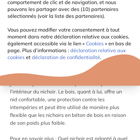
comportement de clic et de navigation, et nous
Pourquoi est-ce nécessaire ? En raison de
pouvons les partager avec des (10) partenaires
l'urbanisation avancée et d'autres facteurs, il y a
sélectionnés (voir la liste des partenaires).
moins de possibilités naturelles de nidification.
Avec un nichoir adapté, vous pouvez « rendre »
Vous pouvez modifier votre consentement à tout
moment dans notre déclaration relative aux cookies,
cette opportunité aux oiseaux.
également accessible via le lien «
Cookies
» en bas de
page. Plus d’informations :
déclaration relative aux
Chez Vivara, vous trouverez des nichoirs et des
cookies
et
déclaration de confidentialité
.
supports de nidification en bois et en béton de bois.
Le béton de bois est un matériau durable qui peut
être utilisé pendant de nombreuses années dans le
jardin et qui assure une température équilibrée à
l'intérieur du nichoir. Le bois, quant à lui, offre un
nid confortable, une protection contre les
intempéries et peut être utilisé de manière plus
flexible que les nichoirs en béton de bois en raison
de son poids plus faible.
Pour en savoir plus : Quel nichoir est adapté à quel