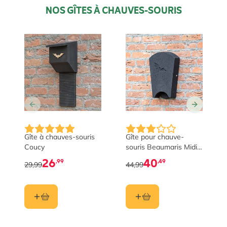
NOS GÎTES À CHAUVES-SOURIS
Gîte à chauves-souris
Gîte pour chauve-
Coucy
souris Beaumaris Midi
WoodStone®
26
40
,99
,49
29,99
44,99