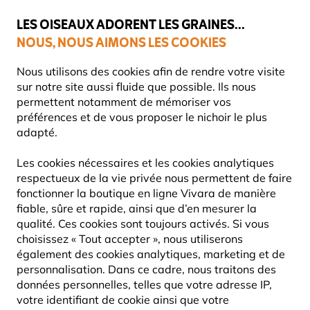
💛
Dernier coup de pouce d'été
: jusqu'à
-15%
sur une sélection de
catégories.
LES OISEAUX ADORENT LES GRAINES...
NOUS, NOUS AIMONS LES COOKIES
Livraison express gratuite dès 59 €
Très bien noté dans 11 pays
Nous utilisons des cookies afin de rendre votre visite
sur notre site aussi fluide que possible. Ils nous
permettent notamment de mémoriser vos
préférences et de vous proposer le nichoir le plus
Accrochez vos gîtes à chauves-souris
adapté.
CONSEILS POUR LA POSE DE GÎTES À CHAUVES-
Les cookies nécessaires et les cookies analytiques
SOURIS
respectueux de la vie privée nous permettent de faire
fonctionner la boutique en ligne Vivara de manière
fiable, sûre et rapide, ainsi que d’en mesurer la
qualité. Ces cookies sont toujours activés. Si vous
FAITES LA DIFFÉRENCE AUPRÈS DE
choisissez « Tout accepter », nous utiliserons
NOS AMIS NOCTURNES
également des cookies analytiques, marketing et de
personnalisation. Dans ce cadre, nous traitons des
données personnelles, telles que votre adresse IP,
Si vous souhaitez offrir un toit aux chauves-souris, il
votre identifiant de cookie ainsi que votre
est préférable d’installer plusieurs nichoirs afin de