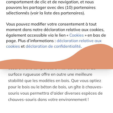
comportement de clic et de navigation, et nous
favoriser l’installation de ces espèces. Lors de leur
pouvons les partager avec des (10) partenaires
installation, veillez à les orienter au sud ou à l’abri
sélectionnés (voir la liste des partenaires).
des vents dominants. Ils doivent être placés à au
moins trois mètres de haut, et hors de portée des
Vous pouvez modifier votre consentement à tout
moment dans notre déclaration relative aux cookies,
branches pour éviter tout vandalisme ou prédation
également accessible via le lien «
Cookies
» en bas de
par les chats.
page. Plus d’informations :
déclaration relative aux
cookies
et
déclaration de confidentialité
.
Chez Vivara, il existe des modèles en différents
matériaux et en différentes tailles.
Nos
gîte
s
en
béton
de
bois
sont
faits
d'un
matériau
naturel
et
assurent
une
température
intérieure
stable
.
La
surface rugueuse offre en outre une meilleure
stabilité que les modèles en bois.
Que vous optiez
pour le bois ou le béton de bois, un gîte à chauves-
souris vous permettra d'aider diverses espèces de
chauves-souris dans votre environnement !