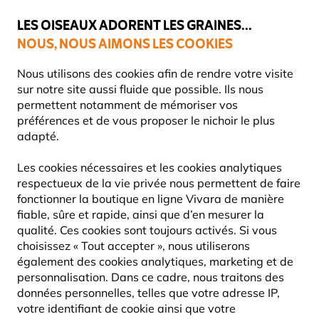
💛
Dernier coup de pouce d'été
: jusqu'à
-15%
sur une sélection de
catégories.
LES OISEAUX ADORENT LES GRAINES...
NOUS, NOUS AIMONS LES COOKIES
Livraison express gratuite dès 59 €
Très bien noté dans 11 pays
Nous utilisons des cookies afin de rendre votre visite
sur notre site aussi fluide que possible. Ils nous
permettent notamment de mémoriser vos
préférences et de vous proposer le nichoir le plus
Blog
Information
Aliments sûrs pour les hérissons
adapté.
ALIMENTS SÛRS POUR LES
Les cookies nécessaires et les cookies analytiques
HÉRISSONS
respectueux de la vie privée nous permettent de faire
fonctionner la boutique en ligne Vivara de manière
fiable, sûre et rapide, ainsi que d’en mesurer la
Vivara
qualité. Ces cookies sont toujours activés. Si vous
INFORMATION
FAUNE
26 Juin
Content
choisissez « Tout accepter », nous utiliserons
2025
CONSEILS & ASTUCES
Team
également des cookies analytiques, marketing et de
personnalisation. Dans ce cadre, nous traitons des
données personnelles, telles que votre adresse IP,
votre identifiant de cookie ainsi que votre