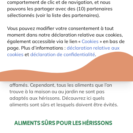
comportement de clic et de navigation, et nous
pouvons les partager avec des (10) partenaires
sélectionnés (voir la liste des partenaires).
Vous pouvez modifier votre consentement à tout
moment dans notre déclaration relative aux cookies,
également accessible via le lien «
Cookies
» en bas de
Les hérissons sont des visiteurs bénéfiques au
page. Plus d’informations :
déclaration relative aux
jardin et jouent un rôle important dans l’équilibre
cookies
et
déclaration de confidentialité
.
écologique. Leur fournir de la nourriture
supplémentaire peut être particulièrement utile en
automne, lorsqu’ils se préparent à l’hibernation, ou
au printemps, lorsqu’ils se réveillent affaiblis et
affamés. Cependant, tous les aliments que l’on
trouve à la maison ou au jardin ne sont pas
adaptés aux hérissons. Découvrez ici quels
aliments sont sûrs et lesquels doivent être évités.
ALIMENTS SÛRS POUR LES HÉRISSONS