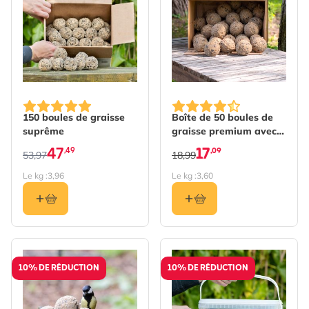
The price depends on the options chosen on the produc
150 boules de graisse
Boîte de 50 boules de
suprême
graisse premium avec
insectes
47
17
,49
,09
53,97
18,99
Le kg :
3,96
Le kg :
3,60
10% DE RÉDUCTION
10% DE RÉDUCTION