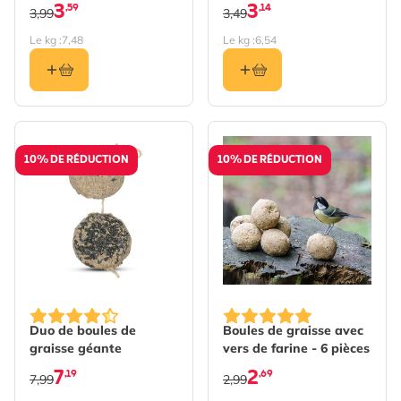
3
3
,59
,14
3,99
3,49
Le kg :
7,48
Le kg :
6,54
10% DE RÉDUCTION
10% DE RÉDUCTION
Duo de boules de
Boules de graisse avec
graisse géante
vers de farine - 6 pièces
7
2
,19
,69
7,99
2,99