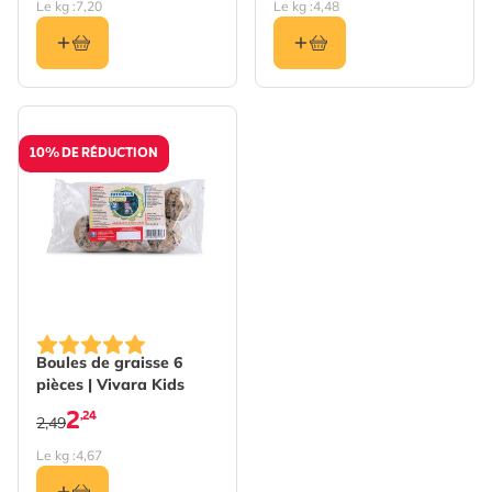
Le kg :
7,20
Le kg :
4,48
10% DE RÉDUCTION
Boules de graisse 6
pièces | Vivara Kids
2
,24
2,49
Le kg :
4,67