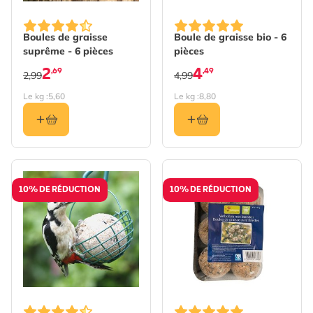
Boules de graisse
Boule de graisse bio - 6
suprême - 6 pièces
pièces
2
4
,69
,49
2,99
4,99
Le kg :
5,60
Le kg :
8,80
10% DE RÉDUCTION
10% DE RÉDUCTION