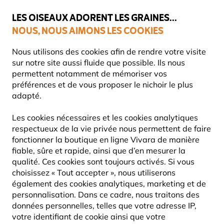
💛
Dernier coup de pouce d'été
: jusqu'à
-15%
sur une sélection de
catégories.
LES OISEAUX ADORENT LES GRAINES...
NOUS, NOUS AIMONS LES COOKIES
Livraison express gratuite dès 59 €
Nous utilisons des cookies afin de rendre votre visite
sur notre site aussi fluide que possible. Ils nous
permettent notamment de mémoriser vos
préférences et de vous proposer le nichoir le plus
Nourriture Pour Oiseaux
adapté.
BOULES DE GRAISSE
Les cookies nécessaires et les cookies analytiques
respectueux de la vie privée nous permettent de faire
Les boules de graisse sont une source de
nourriture
fonctionner la boutique en ligne Vivara de manière
hautement nutritive et énergétique
pour les oiseaux
fiable, sûre et rapide, ainsi que d’en mesurer la
de jardin. Composées d
Lire La Suite
qualité. Ces cookies sont toujours activés. Si vous
choisissez « Tout accepter », nous utiliserons
également des cookies analytiques, marketing et de
19
Produits
personnalisation. Dans ce cadre, nous traitons des
données personnelles, telles que votre adresse IP,
votre identifiant de cookie ainsi que votre