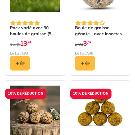
The price depends on the options chosen on the produc
Pack varié avec 30
Boule de graisse
boules de graisse (5
géante - avec insectes
types différents)
13
3
,60
,59
15,45
3,99
Le kg :
4,93
Le kg :
7,48
10% DE RÉDUCTION
10% DE RÉDUCTION