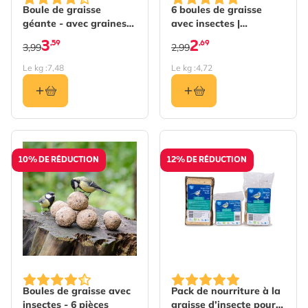
Boule de graisse
6 boules de graisse
géante - avec graines
avec insectes |
(sans cordelette)
Natagora
3
2
,59
,69
3,99
2,99
Le kg :
7,48
Le kg :
4,72
10% DE RÉDUCTION
12% DE RÉDUCTION
The price depends on the 
Boules de graisse avec
Pack de nourriture à la
insectes - 6 pièces
graisse d’insecte pour