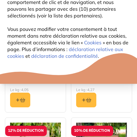
comportement de clic et de navigation, et nous
10% DE RÉDUCTION
10% DE RÉDUCTION
pouvons les partager avec des (10) partenaires
sélectionnés (voir la liste des partenaires).
Vous pouvez modifier votre consentement à tout
moment dans notre déclaration relative aux cookies,
également accessible via le lien «
Cookies
» en bas de
page. Plus d’informations :
déclaration relative aux
cookies
et
déclaration de confidentialité
.
Boîte de 50 boules de
Boite de 50 boules de
graisse suprême
graisse prémium avec
vers de farine
16
17
,19
,09
17,99
18,99
Le kg :
4,05
Le kg :
4,27
12% DE RÉDUCTION
10% DE RÉDUCTION