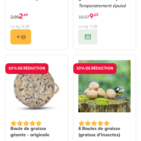
oiseaux de jardin
Temporairement épuisé
2
9
,69
,65
2,99
10,97
Le kg :
4,48
Le kg :
7,39
10% DE RÉDUCTION
10% DE RÉDUCTION
Boule de graisse
6 Boules de graisse
géante - originale
(graisse d'insectes)