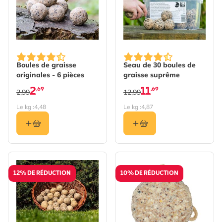
Boules de graisse
Seau de 30 boules de
originales - 6 pièces
graisse suprême
2
11
,69
,69
2,99
12,99
Le kg :
4,48
Le kg :
4,87
12% DE RÉDUCTION
10% DE RÉDUCTION