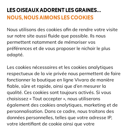
💛
Dernier coup de pouce d'été
: jusqu'à
-15%
sur une sélection de
catégories.
LES OISEAUX ADORENT LES GRAINES...
NOUS, NOUS AIMONS LES COOKIES
Livraison express gratuite dès 59 €
Très bien noté dans 11 pays
Nous utilisons des cookies afin de rendre votre visite
sur notre site aussi fluide que possible. Ils nous
permettent notamment de mémoriser vos
préférences et de vous proposer le nichoir le plus
Faune
adapté.
LOIR, LÉROT & MUSCADIN
Les cookies nécessaires et les cookies analytiques
respectueux de la vie privée nous permettent de faire
fonctionner la boutique en ligne Vivara de manière
3
Produits
fiable, sûre et rapide, ainsi que d’en mesurer la
qualité. Ces cookies sont toujours activés. Si vous
choisissez « Tout accepter », nous utiliserons
également des cookies analytiques, marketing et de
personnalisation. Dans ce cadre, nous traitons des
données personnelles, telles que votre adresse IP,
votre identifiant de cookie ainsi que votre