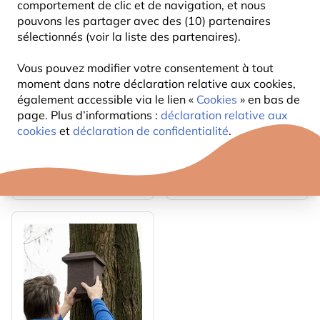
comportement de clic et de navigation, et nous
pouvons les partager avec des (10) partenaires
sélectionnés (voir la liste des partenaires).
Vous pouvez modifier votre consentement à tout
moment dans notre déclaration relative aux cookies,
Nichoir pour Lérot -
Nichoir pour muscardin
également accessible via le lien «
Cookies
» en bas de
30mm
page. Plus d’informations :
déclaration relative aux
19
42
,99
,99
cookies
et
déclaration de confidentialité
.