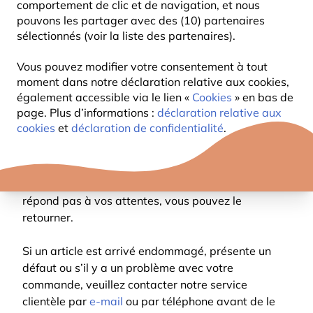
comportement de clic et de navigation, et nous
pouvons les partager avec des (10) partenaires
Nous avons toute confiance dans la qualité de nos
sélectionnés (voir la liste des partenaires).
produits. Cependant, si vous n’êtes pas
Vous pouvez modifier votre consentement à tout
entièrement satisfait(e) de votre achat, vous
moment dans notre déclaration relative aux cookies,
pouvez retourner votre(vos) article(s) dans un délai
également accessible via le lien «
Cookies
» en bas de
de 14 jours suivant la réception de votre
page. Plus d’informations :
déclaration relative aux
commande.
cookies
et
déclaration de confidentialité
.
Vous êtes libre d’inspecter et d’évaluer le produit
chez vous, comme vous le feriez dans un magasin
physique. Si l’article ne vous convient pas ou ne
répond pas à vos attentes, vous pouvez le
retourner.
Si un article est arrivé endommagé, présente un
défaut ou s’il y a un problème avec votre
commande, veuillez contacter notre service
clientèle par
e-mail
ou par téléphone avant de le