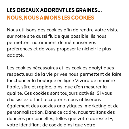
💛
Dernier coup de pouce d'été
: jusqu'à
-15%
sur une sélection de
catégories.
LES OISEAUX ADORENT LES GRAINES...
NOUS, NOUS AIMONS LES COOKIES
Livraison express gratuite dès 59 €
429 TOO MANY
Nous utilisons des cookies afin de rendre votre visite
REQUESTS
nginx
sur notre site aussi fluide que possible. Ils nous
permettent notamment de mémoriser vos
429 TOO MANY REQUESTS
préférences et de vous proposer le nichoir le plus
adapté.
nginx
Les cookies nécessaires et les cookies analytiques
respectueux de la vie privée nous permettent de faire
fonctionner la boutique en ligne Vivara de manière
FORMULAIRE DE RETOUR EN
fiable, sûre et rapide, ainsi que d’en mesurer la
qualité. Ces cookies sont toujours activés. Si vous
LIGNE
choisissez « Tout accepter », nous utiliserons
également des cookies analytiques, marketing et de
personnalisation. Dans ce cadre, nous traitons des
données personnelles, telles que votre adresse IP,
Pas entièrement satisfait(e) ? Retourner un
votre identifiant de cookie ainsi que votre
article est simple.