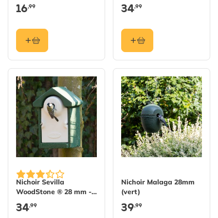
16
34
,99
,99
Nichoir Sevilla
Nichoir Malaga 28mm
WoodStone ® 28 mm -
(vert)
Vert
34
39
,99
,99