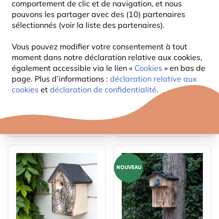
comportement de clic et de navigation, et nous
pouvons les partager avec des (10) partenaires
sélectionnés (voir la liste des partenaires).
Vous pouvez modifier votre consentement à tout
moment dans notre déclaration relative aux cookies,
Nichoir Bonaire 28 mm
Kit de construction
également accessible via le lien «
Cookies
» en bas de
nichoir Nala
page. Plus d’informations :
déclaration relative aux
22
16
,99
,99
19,99
cookies
et
déclaration de confidentialité
.
NOUVEAU