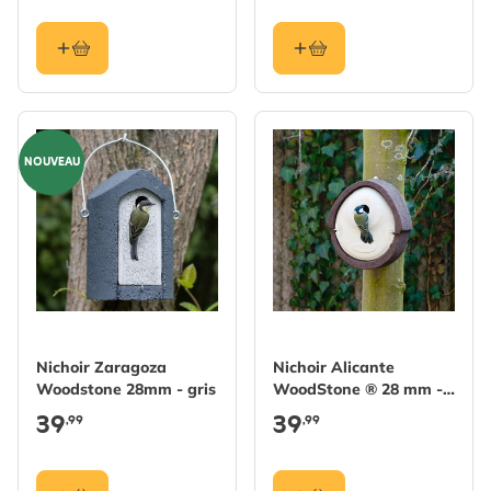
NOUVEAU
Nichoir Zaragoza
Nichoir Alicante
Woodstone 28mm - gris
WoodStone ® 28 mm -
Brun
39
39
,99
,99