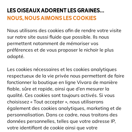
💛
Dernier coup de pouce d'été
: jusqu'à
-15%
sur une sélection de
catégories.
LES OISEAUX ADORENT LES GRAINES...
NOUS, NOUS AIMONS LES COOKIES
Livraison express gratuite dès 59 €
Nous utilisons des cookies afin de rendre votre visite
sur notre site aussi fluide que possible. Ils nous
permettent notamment de mémoriser vos
préférences et de vous proposer le nichoir le plus
Nichoirs
adapté.
NICHOIRS POUR MÉSANGES BLEUES
Les cookies nécessaires et les cookies analytiques
respectueux de la vie privée nous permettent de faire
fonctionner la boutique en ligne Vivara de manière
15
Produits
fiable, sûre et rapide, ainsi que d’en mesurer la
qualité. Ces cookies sont toujours activés. Si vous
choisissez « Tout accepter », nous utiliserons
également des cookies analytiques, marketing et de
15% DE RÉDUCTION
personnalisation. Dans ce cadre, nous traitons des
données personnelles, telles que votre adresse IP,
votre identifiant de cookie ainsi que votre