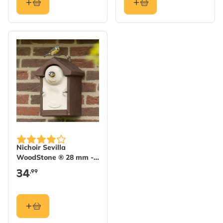
Nichoir Sevilla
WoodStone ® 28 mm -
Brun
34
,99