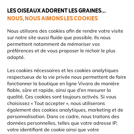
💛
Dernier coup de pouce d'été
: jusqu'à
-15%
sur une sélection de
catégories.
LES OISEAUX ADORENT LES GRAINES...
NOUS, NOUS AIMONS LES COOKIES
Livraison express gratuite dès 59 €
Nous utilisons des cookies afin de rendre votre visite
sur notre site aussi fluide que possible. Ils nous
permettent notamment de mémoriser vos
préférences et de vous proposer le nichoir le plus
adapté.
Les cookies nécessaires et les cookies analytiques
respectueux de la vie privée nous permettent de faire
fonctionner la boutique en ligne Vivara de manière
fiable, sûre et rapide, ainsi que d’en mesurer la
qualité. Ces cookies sont toujours activés. Si vous
choisissez « Tout accepter », nous utiliserons
également des cookies analytiques, marketing et de
personnalisation. Dans ce cadre, nous traitons des
données personnelles, telles que votre adresse IP,
votre identifiant de cookie ainsi que votre