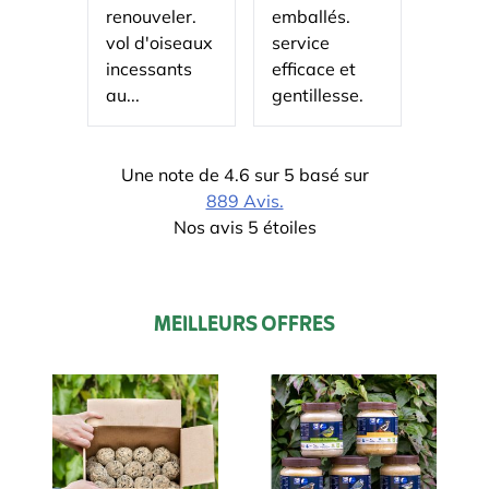
renouveler.
emballés.
nourri
vol d'oiseaux
service
les ma
incessants
efficace et
au...
gentillesse.
Une note de 4.6 sur 5 basé sur
889 Avis.
Nos avis 5 étoiles
MEILLEURS OFFRES