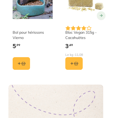
Bol pour hérissons
Bloc Vegan 315g -
Vierno
Cacahuètes
5
3
,99
,49
Le kg :
11,08