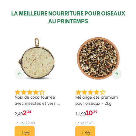
LA MEILLEURE NOURRITURE POUR OISEAUX
AU PRINTEMPS
Noix de coco fourrée
Mélange été premium
avec insectes et vers -
pour oiseaux - 2kg
moitié
2
10
,24
,79
2,49
11,99
Le kg :
22,40
Le kg :
5,40