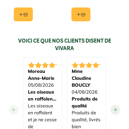
VOICI CE QUE NOS CLIENTS DISENT DE
VIVARA
Moreau
Mme
MICH
Anne-Marie
Claudine
04/08
05/08/2026
BOUCLY
Je sui
Les oiseaux
04/08/2026
satisf
en raffolent
Produits de
des
Je suis
et je ne
Les oiseaux
qualité
produ
satisf
cesse…
en raffolent
Produits de
produi
et je ne cesse
qualité, livrés
vivara
de
bien
soit la