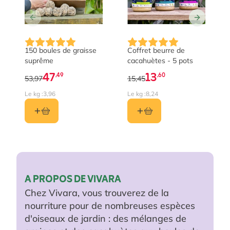
The price depends on the options chosen on the prod
The price depends on the 
150 boules de graisse
Coffret beurre de
suprême
cacahuètes - 5 pots
47
13
,49
,60
53,97
15,45
Le kg :
3,96
Le kg :
8,24
A PROPOS DE VIVARA
Chez Vivara, vous trouverez de la
nourriture pour de nombreuses espèces
d'oiseaux de jardin : des mélanges de