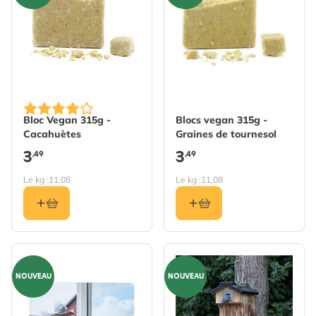
Bloc Vegan 315g -
Blocs vegan 315g -
Cacahuètes
Graines de tournesol
3
3
,49
,49
Le kg :
11,08
Le kg :
11,08
NOUVEAU
NOUVEAU