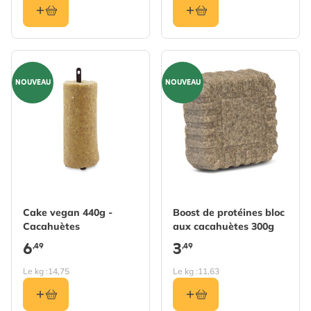
NOUVEAU
NOUVEAU
Cake vegan 440g -
Boost de protéines bloc
Cacahuètes
aux cacahuètes 300g
6
3
,49
,49
Le kg :
14,75
Le kg :
11,63