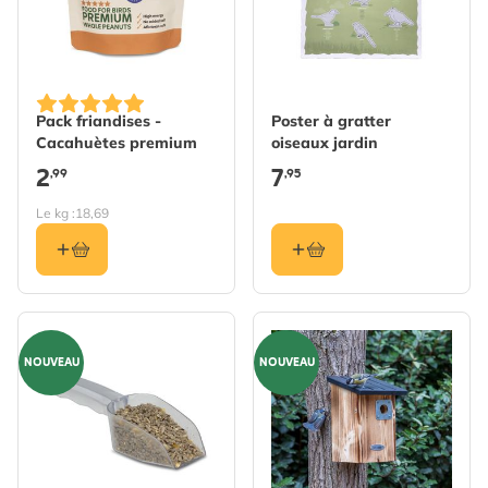
Pack friandises -
Poster à gratter
Cacahuètes premium
oiseaux jardin
2
7
,99
,95
Le kg :
18,69
NOUVEAU
NOUVEAU