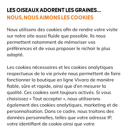
💛
Dernier coup de pouce d'été
: jusqu'à
-15%
sur une sélection de
catégories.
LES OISEAUX ADORENT LES GRAINES...
NOUS, NOUS AIMONS LES COOKIES
Livraison express gratuite dès 59 €
Nous utilisons des cookies afin de rendre votre visite
sur notre site aussi fluide que possible. Ils nous
permettent notamment de mémoriser vos
préférences et de vous proposer le nichoir le plus
adapté.
NOUVEAUTÉS
Les cookies nécessaires et les cookies analytiques
respectueux de la vie privée nous permettent de faire
Découvrez nos derniers produits, soigneusement conçus
fonctionner la boutique en ligne Vivara de manière
pour soutenir et nourrir les oiseaux et la faune de jardin
fiable, sûre et rapide, ainsi que d’en mesurer la
de votre jardin.
qualité. Ces cookies sont toujours activés. Si vous
choisissez « Tout accepter », nous utiliserons
également des cookies analytiques, marketing et de
47
Produits
personnalisation. Dans ce cadre, nous traitons des
données personnelles, telles que votre adresse IP,
votre identifiant de cookie ainsi que votre