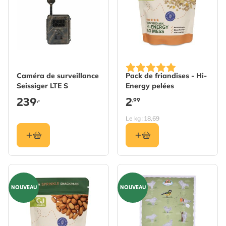
Caméra de surveillance
Pack de friandises - Hi-
Seissiger LTE S
Energy pelées
239
2
,99
,-
Le kg :
18,69
NOUVEAU
NOUVEAU