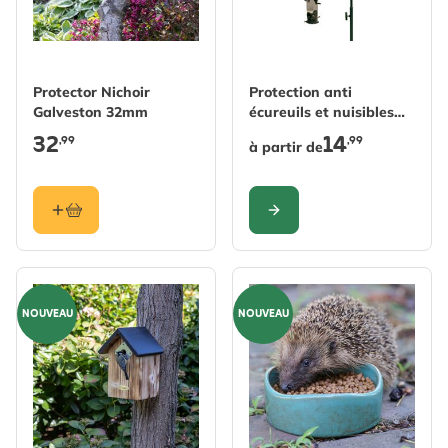
The price depends on the 
Protector Nichoir
Protection anti
Galveston 32mm
écureuils et nuisibles
pour mangeoire
32
14
,99
,99
à partir de
CONFIGURER
NOUVEAU
NOUVEAU