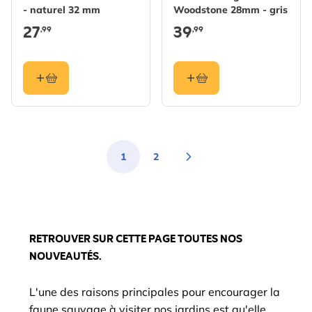
- naturel 32 mm
Woodstone 28mm - gris
27
39
,99
,99
1
2
You're currently reading page
Page
RETROUVER SUR CETTE PAGE TOUTES NOS
NOUVEAUTÉS.
L'une des raisons principales pour encourager la
faune sauvage à visiter nos jardins est qu'elle