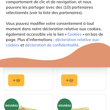
comportement de clic et de navigation, et nous
NOUVEAU
NOUVEAU
pouvons les partager avec des (10) partenaires
sélectionnés (voir la liste des partenaires).
Vous pouvez modifier votre consentement à tout
moment dans notre déclaration relative aux cookies,
également accessible via le lien «
Cookies
» en bas de
page. Plus d’informations :
déclaration relative aux
cookies
et
déclaration de confidentialité
.
Protector - Nichoir
Nettoyant mousse pour
Galveston 34mm
nichoirs, abreuvoirs et
mangeoires
32
12
,99
,99
NOUVEAU
NOUVEAU