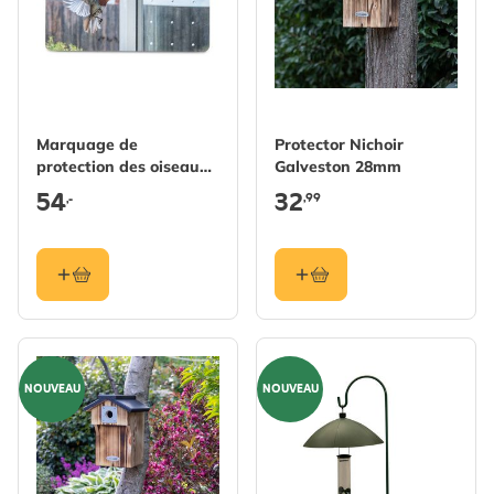
Marquage de
Protector Nichoir
protection des oiseaux
Galveston 28mm
SEEN Elements 25m
54
32
,99
,-
NOUVEAU
NOUVEAU