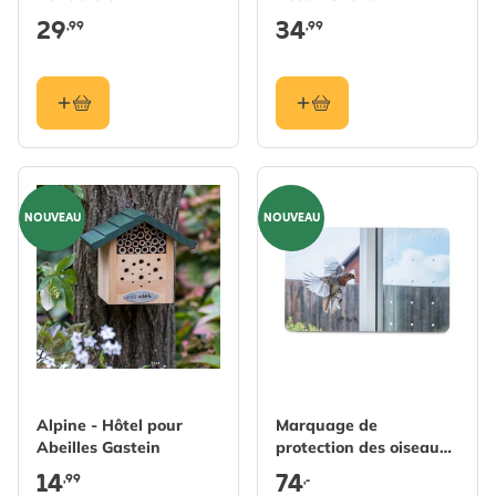
29
34
,99
,99
NOUVEAU
NOUVEAU
Alpine - Hôtel pour
Marquage de
Abeilles Gastein
protection des oiseaux
SEEN Elements 50m
14
74
,99
,-