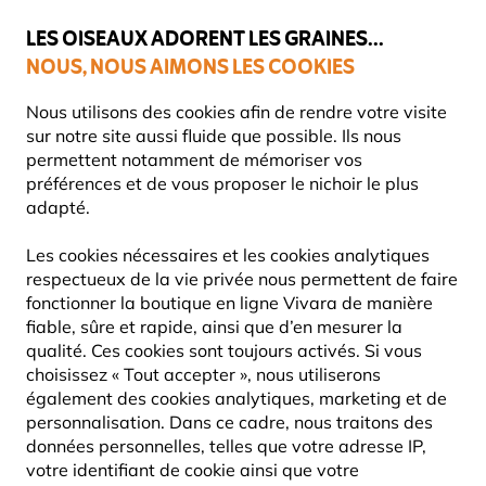
💛
Dernier coup de pouce d'été
: jusqu'à
-15%
sur une sélection de
catégories.
LES OISEAUX ADORENT LES GRAINES...
NOUS, NOUS AIMONS LES COOKIES
Livraison express gratuite dès 59 €
Très bien noté dans 11 pays
Nous utilisons des cookies afin de rendre votre visite
sur notre site aussi fluide que possible. Ils nous
permettent notamment de mémoriser vos
préférences et de vous proposer le nichoir le plus
Blog
Information
Que mangent les écureuils ? Un gu
adapté.
QUE MANGENT LES
Les cookies nécessaires et les cookies analytiques
ÉCUREUILS ? UN GUIDE SUR
respectueux de la vie privée nous permettent de faire
fonctionner la boutique en ligne Vivara de manière
LEUR ALIMENTATION
fiable, sûre et rapide, ainsi que d’en mesurer la
qualité. Ces cookies sont toujours activés. Si vous
choisissez « Tout accepter », nous utiliserons
Vivara
également des cookies analytiques, marketing et de
INFORMATION
FAUNE
26 Juin
Content
personnalisation. Dans ce cadre, nous traitons des
2025
CONSEILS & ASTUCES
Team
données personnelles, telles que votre adresse IP,
votre identifiant de cookie ainsi que votre