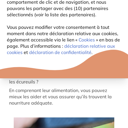
comportement de clic et de navigation, et nous
pouvons les partager avec des (10) partenaires
sélectionnés (voir la liste des partenaires).
Vous pouvez modifier votre consentement à tout
moment dans notre déclaration relative aux cookies,
également accessible via le lien «
Cookies
» en bas de
page. Plus d’informations :
déclaration relative aux
cookies
et
déclaration de confidentialité
.
Les écureuils sont des animaux fascinants, connus
pour leur agilité et leur comportement joueur. Que
ce soit en forêt, dans un parc ou dans votre jardin,
beaucoup se demandent : que mangent réellement
les écureuils ?
En comprenant leur alimentation, vous pouvez
mieux les aider et vous assurer qu’ils trouvent la
nourriture adéquate.