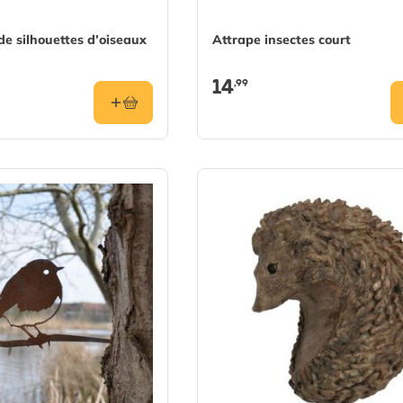
de silhouettes d’oiseaux
Attrape insectes court
14
,99