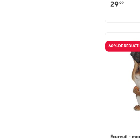
29
,99
60% DE RÉDUCT
Écureuil - ma