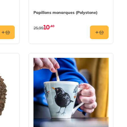
Papillons monarques (Polystone)
10
,40
25,99