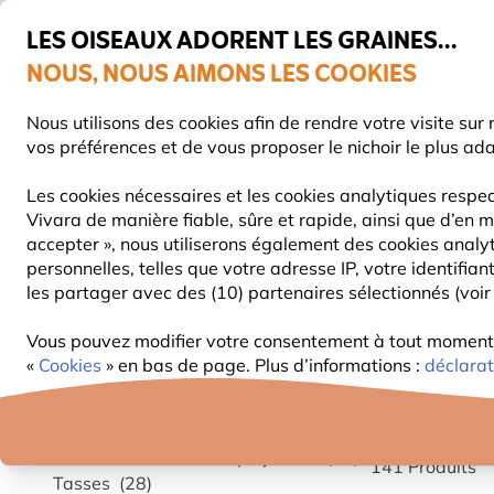
💛
De
LES OISEAUX ADORENT LES GRAINES...
NOUS, NOUS AIMONS LES COOKIES
Livraison express gratuite dès 59 €
Nous utilisons des cookies afin de rendre votre visite su
vos préférences et de vous proposer le nichoir le plus ad
Les cookies nécessaires et les cookies analytiques respec
Vivara de manière fiable, sûre et rapide, ainsi que d’en m
NOURRITURE
MANGEOIRES
NICHOIRS
accepter », nous utiliserons également des cookies analy
personnelles, telles que votre adresse IP, votre identifi
les partager avec des (10) partenaires sélectionnés (voir 
Cadeaux
Vous pouvez modifier votre consentement à tout moment d
CADEAU
«
Cookies
» en bas de page. Plus d’informations :
déclarat
Catégorie
Coffrets cadeaux
(5)
Statues d'animaux en polystone
(36)
141
Produits
Tasses
(28)