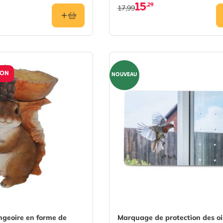
15
,29
17,99
ION
NOUVEAU
ngeoire en forme de
Marquage de protection des o