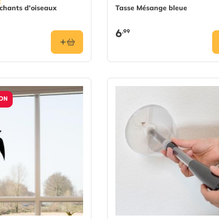
chants d'oiseaux
Tasse Mésange bleue
6
,99
ION