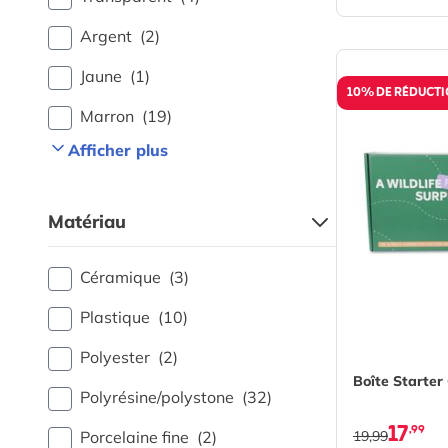
Argent
(2)
Jaune
(1)
10% DE RÉDUCT
Marron
(19)
Afficher plus
Matériau
Céramique
(3)
Plastique
(10)
Polyester
(2)
Boîte Starter
Polyrésine/polystone
(32)
17
,99
Porcelaine fine
(2)
19,99