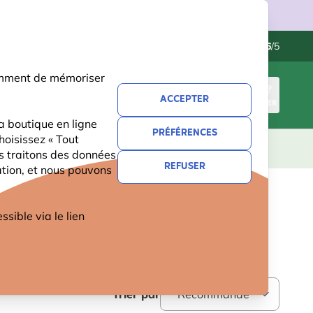
ries.
Contactez-nous
Excellent
-
4.6
/5
otamment de mémoriser
ACCEPTER
CONNEXION
PANIER
a boutique en ligne
PRÉFÉRENCES
hoisissez « Tout
CADEAUX
NOUVEAUTÉS
OFFRES
us traitons des données
REFUSER
ation, et nous pouvons
ible via le lien
Trier par