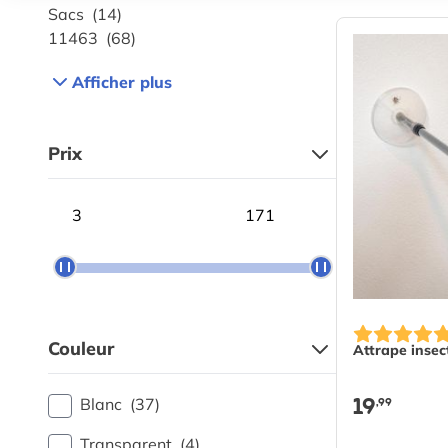
Sacs
(14)
11463
(68)
Afficher plus
Prix
Minimum price
Maximum price
Couleur
Attrape insec
19
,99
Blanc
(37)
Transparent
(4)