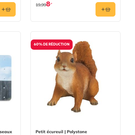
8
,-
19,99
60% DE RÉDUCTION
iseaux
Petit écureuil | Polystone