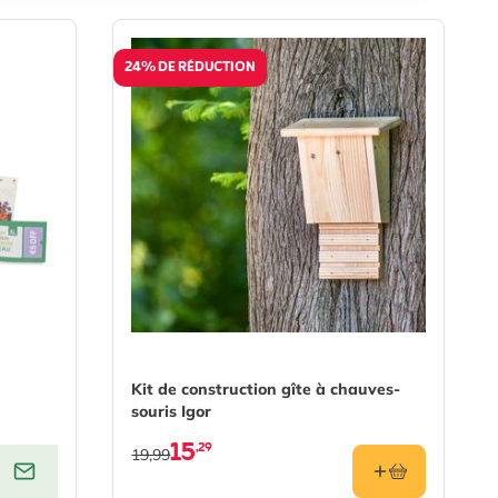
24% DE RÉDUCTION
Kit de construction gîte à chauves-
souris Igor
15
,29
19,99