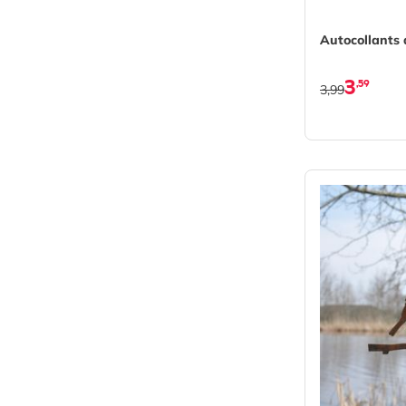
Autocollants 
3
,59
3,99