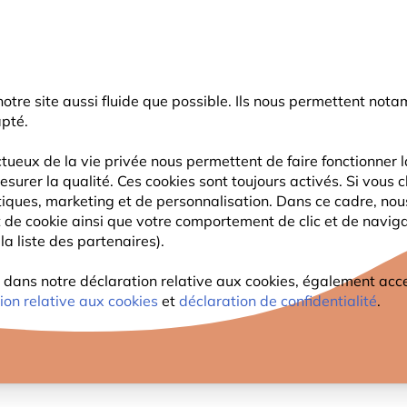
rnier coup de pouce d'été
: jusqu'à
-15%
sur une sélection de catégo
r notre site aussi fluide que possible. Ils nous permettent n
Chercher
apté.
tueux de la vie privée nous permettent de faire fonctionner l
esurer la qualité. Ces cookies sont toujours activés. Si vous c
FAUNE
PLANTES
OBSERVATION
ENFANTS
tiques, marketing et de personnalisation. Dans ce cadre, no
ant de cookie ainsi que votre comportement de clic et de navig
la liste des partenaires).
ans notre déclaration relative aux cookies, également access
X
ion relative aux cookies
et
déclaration de confidentialité
.