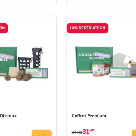
ION
10% DE RÉDUCTION
 Oiseaux
Coffret Premium
31
,49
34,99