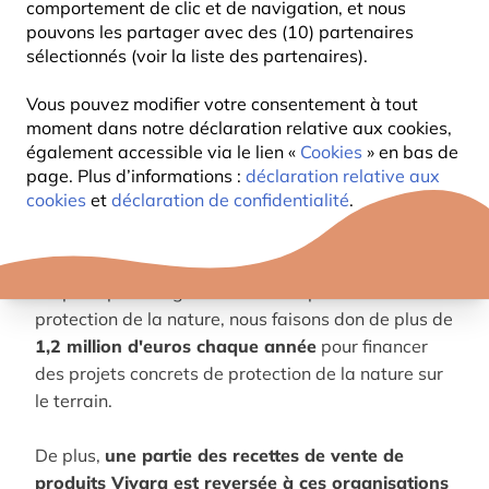
comportement de clic et de navigation, et nous
plantes et des animaux locaux.
pouvons les partager avec des (10) partenaires
sélectionnés (voir la liste des partenaires).
Par exemple, tous les produits pour les oiseaux de
Vivara sont discutés et évalués par le NABU et le
Vous pouvez modifier votre consentement à tout
moment dans notre déclaration relative aux cookies,
LBV deux organisations majeures en Allemagne.
également accessible via le lien «
Cookies
» en bas de
Les produits recommandés , sont marqués avec les
page. Plus d’informations :
déclaration relative aux
logos des organisations de protection de la nature
cookies
et
déclaration de confidentialité
.
respectives.
Grâce à Vivara et à nos partenariats solides avec
les principales organisations européennes de
protection de la nature, nous faisons don de plus de
1,2 million d'euros chaque année
pour financer
des projets concrets de protection de la nature sur
le terrain.
De plus,
une partie des recettes de vente de
produits Vivara est reversée à ces organisations