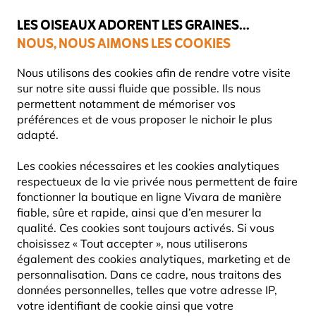
💛
Dernier coup de pouce d'été
: jusqu'à
-15%
sur une sélection de
catégories.
LES OISEAUX ADORENT LES GRAINES...
NOUS, NOUS AIMONS LES COOKIES
Livraison express gratuite dès 59 €
Nous utilisons des cookies afin de rendre votre visite
sur notre site aussi fluide que possible. Ils nous
permettent notamment de mémoriser vos
préférences et de vous proposer le nichoir le plus
Partenaires & projets
adapté.
NOS PARTENAIRES
Les cookies nécessaires et les cookies analytiques
respectueux de la vie privée nous permettent de faire
fonctionner la boutique en ligne Vivara de manière
fiable, sûre et rapide, ainsi que d’en mesurer la
Vivara ne travaille pas seul dans ses activités
qualité. Ces cookies sont toujours activés. Si vous
visant à préserver et protéger la nature,
mais
choisissez « Tout accepter », nous utiliserons
collabore avec les partenaires mentionnés ci-
également des cookies analytiques, marketing et de
personnalisation. Dans ce cadre, nous traitons des
dessous
. L'objectif de ces projets communs est de
données personnelles, telles que votre adresse IP,
promouvoir la compréhension de la faune et de la
votre identifiant de cookie ainsi que votre
flore locales et de protéger l'habitat naturel des