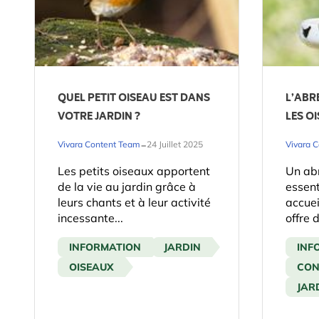
QUEL PETIT OISEAU EST DANS
L’ABR
VOTRE JARDIN ?
LES O
-
Vivara Content Team
24 Juillet 2025
Vivara 
Les petits oiseaux apportent
Un abr
de la vie au jardin grâce à
essent
leurs chants et à leur activité
accuei
incessante...
offre d
INFORMATION
JARDIN
INF
OISEAUX
CON
JAR