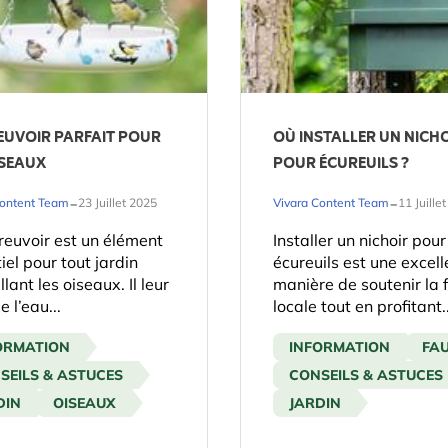
EUVOIR PARFAIT POUR
OÙ INSTALLER UN NICH
ISEAUX
POUR ÉCUREUILS ?
-
-
Content Team
23 Juillet 2025
Vivara Content Team
11 Juille
euvoir est un élément
Installer un nichoir pour
iel pour tout jardin
écureuils est une excell
llant les oiseaux. Il leur
manière de soutenir la 
e l’eau...
locale tout en profitant..
ORMATION
INFORMATION
FA
SEILS & ASTUCES
CONSEILS & ASTUCES
DIN
OISEAUX
JARDIN