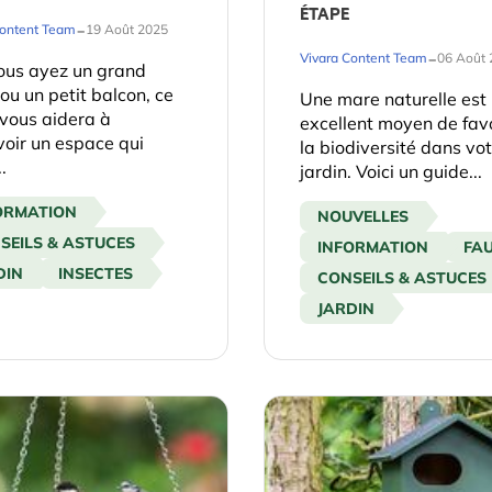
ÉTAPE
-
Content Team
19 Août 2025
-
Vivara Content Team
06 Août 
ous ayez un grand
 ou un petit balcon, ce
Une mare naturelle est
vous aidera à
excellent moyen de fav
oir un espace qui
la biodiversité dans vo
..
jardin. Voici un guide...
ORMATION
NOUVELLES
SEILS & ASTUCES
INFORMATION
FA
DIN
INSECTES
CONSEILS & ASTUCES
JARDIN