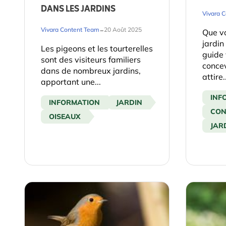
DANS LES JARDINS
Vivara 
-
Vivara Content Team
20 Août 2025
Que v
jardin
Les pigeons et les tourterelles
guide 
sont des visiteurs familiers
concev
dans de nombreux jardins,
attire.
apportant une...
INF
INFORMATION
JARDIN
CON
OISEAUX
JAR