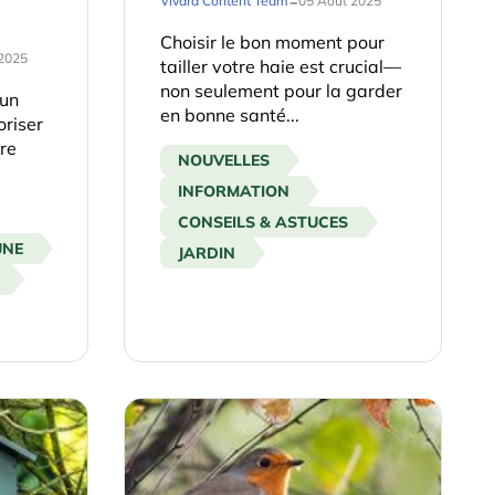
-
Vivara Content Team
05 Août 2025
Choisir le bon moment pour
2025
tailler votre haie est crucial—
non seulement pour la garder
 un
en bonne santé...
oriser
tre
NOUVELLES
INFORMATION
CONSEILS & ASTUCES
UNE
JARDIN