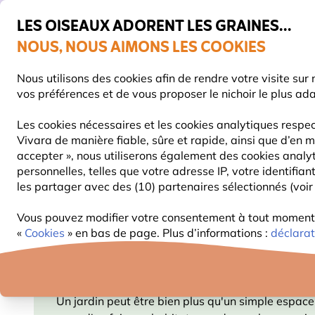
💛
De
LES OISEAUX ADORENT LES GRAINES...
NOUS, NOUS AIMONS LES COOKIES
Très bien noté dans 11 pays
Livraison express gratuite dès 59 €
Nous utilisons des cookies afin de rendre votre visite su
vos préférences et de vous proposer le nichoir le plus ad
Les cookies nécessaires et les cookies analytiques respec
Vivara de manière fiable, sûre et rapide, ainsi que d’en m
NOURRITURE
MANGEOIRES
NICHOIRS
accepter », nous utiliserons également des cookies analy
personnelles, telles que votre adresse IP, votre identifi
les partager avec des (10) partenaires sélectionnés (voir 
Blog
Information
Jardin
Vous pouvez modifier votre consentement à tout moment d
«
Cookies
» en bas de page. Plus d’informations :
déclarat
JARDIN
Un jardin peut être bien plus qu'un simple espace