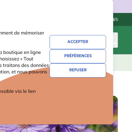
ries.
Contactez-nous
Excellent
-
4.6
/5
otamment de mémoriser
ACCEPTER
CONNEXION
PANIER
a boutique en ligne
PRÉFÉRENCES
hoisissez « Tout
CADEAUX
NOUVEAUTÉS
OFFRES
us traitons des données
REFUSER
ation, et nous pouvons
ible via le lien