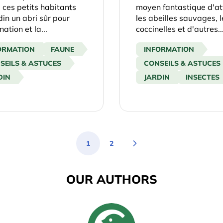
à ces petits habitants
moyen fantastique d'att
din un abri sûr pour
les abeilles sauvages, l
nation et la...
coccinelles et d'autres..
ORMATION
FAUNE
INFORMATION
SEILS & ASTUCES
CONSEILS & ASTUCES
DIN
JARDIN
INSECTES
1
2
You're currently reading page
Page
OUR AUTHORS