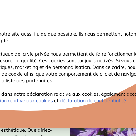
rnier coup de pouce d'été
: jusqu'à
-15%
sur une sélection de catégo
r notre site aussi fluide que possible. Ils nous permettent n
Chercher
apté.
tueux de la vie privée nous permettent de faire fonctionner l
esurer la qualité. Ces cookies sont toujours activés. Si vous c
FAUNE
PLANTES
OBSERVATION
ENFANTS
tiques, marketing et de personnalisation. Dans ce cadre, no
ant de cookie ainsi que votre comportement de clic et de navig
la liste des partenaires).
ans notre déclaration relative aux cookies, également access
ion relative aux cookies
et
déclaration de confidentialité
.
 esthétique. Que diriez-