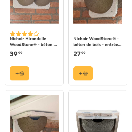
Nichoir Hirondelle
Nichoir WoodStone® -
WoodStone® - béton de
béton de bois - entrée
bois - double
droite
39
27
,99
,99