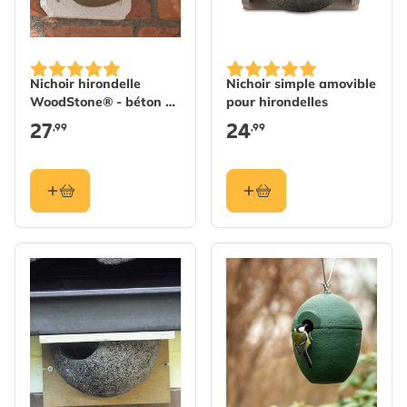
Nichoir hirondelle
Nichoir simple amovible
WoodStone® - béton de
pour hirondelles
bois - entrée gauche
27
24
,99
,99