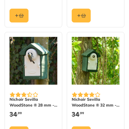
Nichoir Sevilla
Nichoir Sevilla
WoodStone ® 28 mm -
WoodStone ® 32 mm -
Vert
Vert
34
34
,99
,99