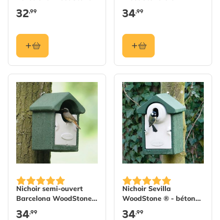
- béton de bois
Brun
32
34
,99
,99
Nichoir semi-ouvert
Nichoir Sevilla
Barcelona WoodStone®
WoodStone ® - béton
- Vert
de bois - ovale
34
34
,99
,99