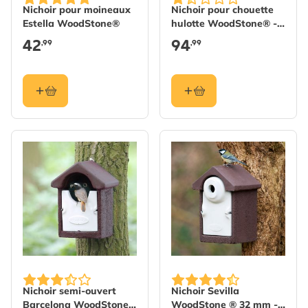
Nichoir pour moineaux
Nichoir pour chouette
Estella WoodStone®
hulotte WoodStone® -
béton de bois
42
94
,99
,99
Nichoir semi-ouvert
Nichoir Sevilla
Barcelona WoodStone®
WoodStone ® 32 mm -