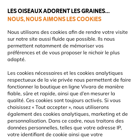
💛
Dernier coup de pouce d'été
: jusqu'à
-15%
sur une sélection de
catégories.
LES OISEAUX ADORENT LES GRAINES...
NOUS, NOUS AIMONS LES COOKIES
Livraison express gratuite dès 59 €
Nous utilisons des cookies afin de rendre votre visite
sur notre site aussi fluide que possible. Ils nous
permettent notamment de mémoriser vos
préférences et de vous proposer le nichoir le plus
Nichoirs
adapté.
WOODSTONE - BÉTON DE BOIS
Les cookies nécessaires et les cookies analytiques
respectueux de la vie privée nous permettent de faire
Les nichoirs WoodStone sont la solution ultime pour
fonctionner la boutique en ligne Vivara de manière
offrir aux oiseaux un habitat sûr et durable. Ces nichoirs
fiable, sûre et rapide, ainsi que d’en mesurer la
innovants sont conçus pour durer, ave
Lire La Suite
qualité. Ces cookies sont toujours activés. Si vous
choisissez « Tout accepter », nous utiliserons
également des cookies analytiques, marketing et de
33
Produits
personnalisation. Dans ce cadre, nous traitons des
données personnelles, telles que votre adresse IP,
votre identifiant de cookie ainsi que votre