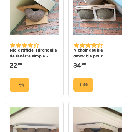
Nid artificiel Hirondelle
Nichoir double
de fenêtre simple -
amovible pour
entrée à droite
hirondelles
22
34
,99
,99