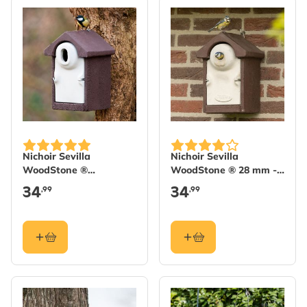
Nichoir Sevilla
Nichoir Sevilla
WoodStone ®
WoodStone ® 28 mm -
Ouverture ovale - Brun
Brun
34
34
,99
,99