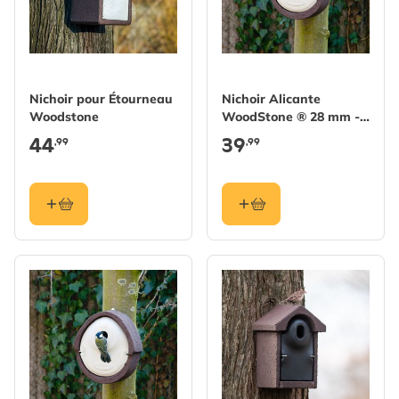
Nichoir pour Étourneau
Nichoir Alicante
Woodstone
WoodStone ® 28 mm -
Brun
44
39
,99
,99