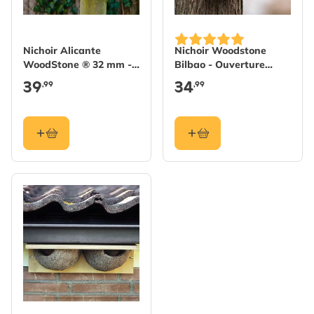
Nichoir Alicante
Nichoir Woodstone
WoodStone ® 32 mm -
Bilbao - Ouverture
Brun
ovale
39
34
,99
,99