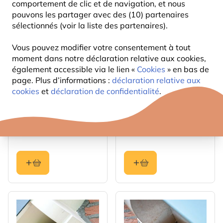
comportement de clic et de navigation, et nous
pouvons les partager avec des (10) partenaires
sélectionnés (voir la liste des partenaires).
Vous pouvez modifier votre consentement à tout
moment dans notre déclaration relative aux cookies,
également accessible via le lien «
Cookies
» en bas de
page. Plus d’informations :
déclaration relative aux
cookies
et
déclaration de confidentialité
.
Nid artificiel Hirondelle
Nichoir martinet
rustique
WoodStone® - béton de
bois
16
52
,99
,99