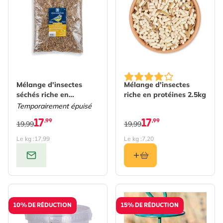
Mélange d'insectes
Mélange d'insectes
séchés riche en
riche en protéines 2.5kg
protéines 1kg
Temporairement épuisé
17
17
,99
,99
19,99
19,99
Le kg :
17,99
Le kg :
7,20
10% DE RÉDUCTION
15% DE RÉDUCTION