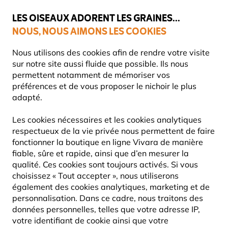
💛
Dernier coup de pouce d'été
: jusqu'à
-15%
sur une sélection de
catégories.
LES OISEAUX ADORENT LES GRAINES...
NOUS, NOUS AIMONS LES COOKIES
Livraison express gratuite dès 59 €
Nous utilisons des cookies afin de rendre votre visite
sur notre site aussi fluide que possible. Ils nous
permettent notamment de mémoriser vos
préférences et de vous proposer le nichoir le plus
Nourriture Pour Oiseaux
adapté.
VERS DE FARINE ET INSECTES
Les cookies nécessaires et les cookies analytiques
respectueux de la vie privée nous permettent de faire
Les vers de farine sont une excellente source de
fonctionner la boutique en ligne Vivara de manière
nutrition pour les oiseaux de jardin, offrant une teneur
fiable, sûre et rapide, ainsi que d’en mesurer la
élevée en protéines
qui
Lire La Suite
qualité. Ces cookies sont toujours activés. Si vous
choisissez « Tout accepter », nous utiliserons
également des cookies analytiques, marketing et de
8
Produits
personnalisation. Dans ce cadre, nous traitons des
données personnelles, telles que votre adresse IP,
votre identifiant de cookie ainsi que votre