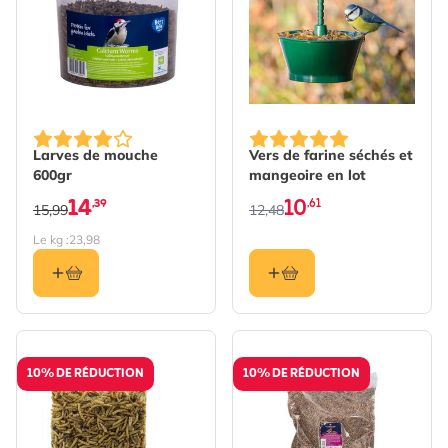
The price depends on the 
Larves de mouche
Vers de farine séchés et
600gr
mangeoire en lot
14
10
,39
,61
15,99
12,48
Le kg :
23,98
10% DE RÉDUCTION
10% DE RÉDUCTION