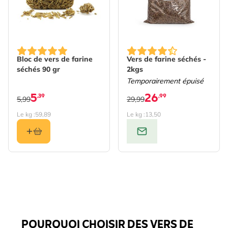
Bloc de vers de farine
Vers de farine séchés -
séchés 90 gr
2kgs
Temporairement épuisé
5
26
,39
,99
5,99
29,99
Le kg :
59,89
Le kg :
13,50
POURQUOI CHOISIR DES VERS DE