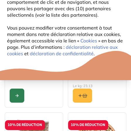
comportement de clic et de navigation, et nous
10% DE RÉDUCTION
10% DE RÉDUCTION
pouvons les partager avec des (10) partenaires
sélectionnés (voir la liste des partenaires).
Vous pouvez modifier votre consentement à tout
moment dans notre déclaration relative aux cookies,
également accessible via le lien «
Cookies
» en bas de
page. Plus d’informations :
déclaration relative aux
cookies
et
déclaration de confidentialité
.
The price depends on the options chosen on the produc
Vers de farine séchés
Mélange d’insectes
riche en protéines
700gr
3
16
,14
,19
à partir de
17,99
Le kg :
23,13
CONFIGURER
10% DE RÉDUCTION
10% DE RÉDUCTION