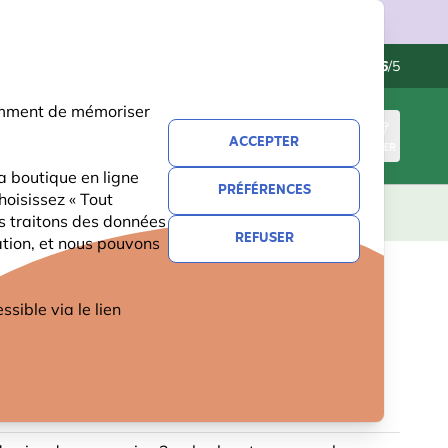
ries.
Contactez-nous
Excellent
-
4.6
/5
otamment de mémoriser
ACCEPTER
CONNEXION
PANIER
a boutique en ligne
PRÉFÉRENCES
hoisissez « Tout
CADEAUX
NOUVEAUTÉS
OFFRES
us traitons des données
REFUSER
ation, et nous pouvons
IR WOODSTONE BILBAO -
ible via le lien
TURE OVALE
2 avis