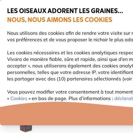
💛
De
LES OISEAUX ADORENT LES GRAINES...
NOUS, NOUS AIMONS LES COOKIES
Très bien noté dans 11 pays
Livraison express gratuite dès 59 €
Nous utilisons des cookies afin de rendre votre visite su
vos préférences et de vous proposer le nichoir le plus ad
Les cookies nécessaires et les cookies analytiques respec
Vivara de manière fiable, sûre et rapide, ainsi que d’en m
NOURRITURE
MANGEOIRES
NICHOIRS
accepter », nous utiliserons également des cookies analy
personnelles, telles que votre adresse IP, votre identifi
les partager avec des (10) partenaires sélectionnés (voir 
Nichoirs
WoodStone - béton de bois
Nichoir Wo
Vous pouvez modifier votre consentement à tout moment d
«
Cookies
» en bas de page. Plus d’informations :
déclarat