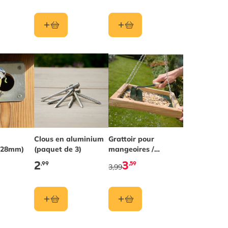
Clous en aluminium
Grattoir pour
 (28mm)
(paquet de 3)
mangeoires /
nichoirs
2
3
,99
,59
3,99