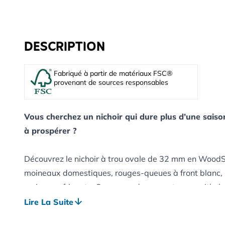
DESCRIPTION
Fabriqué à partir de matériaux FSC®
provenant de sources responsables
Vous cherchez un nichoir qui dure plus d’une saison
à prospérer ?
Découvrez le nichoir à trou ovale de 32 mm en WoodSt
moineaux domestiques, rouges-queues à front blanc,
moineaux friquets. Conçu par des experts en ornitholog
tout ce que la nature (et les prédateurs) peuvent lui fai
Lire La Suite
auriez aimé découvrir plus tôt.