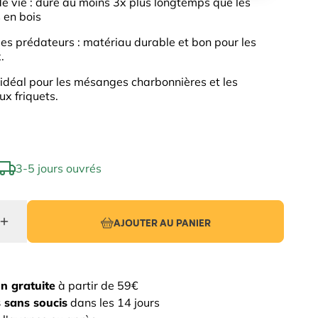
e vie : dure au moins 3x plus longtemps que les
s en bois
les prédateurs : matériau durable et bon pour les
.
 idéal pour les mésanges charbonnières et les
x friquets.
3-5 jours ouvrés
AJOUTER AU PANIER
on gratuite
à partir de 59€
 sans soucis
dans les 14 jours