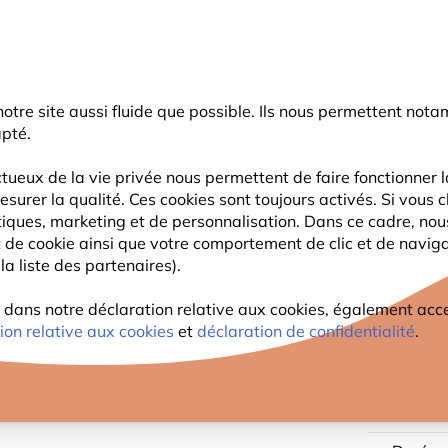
rnier coup de pouce d'été
: jusqu'à
-15%
sur une sélection de catégo
r notre site aussi fluide que possible. Ils nous permettent n
Chercher
apté.
tueux de la vie privée nous permettent de faire fonctionner l
esurer la qualité. Ces cookies sont toujours activés. Si vous c
FAUNE
PLANTES
OBSERVATION
ENFANTS
tiques, marketing et de personnalisation. Dans ce cadre, no
ant de cookie ainsi que votre comportement de clic et de navig
la liste des partenaires).
odstone Bilbao - Ouverture ovale
NICHO
ans notre déclaration relative aux cookies, également access
ion relative aux cookies
et
déclaration de confidentialité
.
OUVER