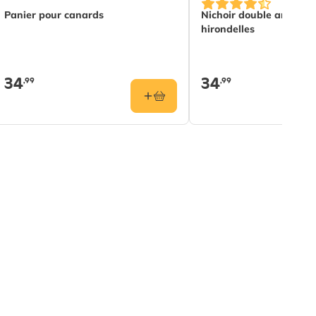
Panier pour canards
Nichoir double amovibl
hirondelles
34
34
,99
,99