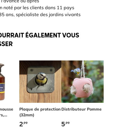
 l'avance ou après
n noté par les clients dans 11 pays
5 ans, spécialiste des jardins vivants
OURRAIT ÉGALEMENT VOUS
SSER
mousse
Plaque de protection
Distributeur Pomme
rs,
(32mm)
et
2
5
,99
,99
s