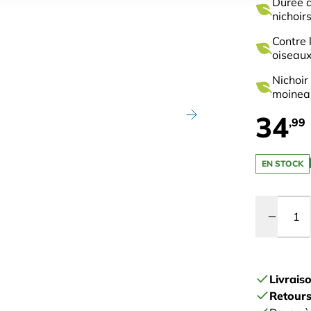
Durée d
nichoir
Contre 
oiseaux
Nichoir
moineau
34
,99
EN STOCK
Quantité
Livrais
Retours