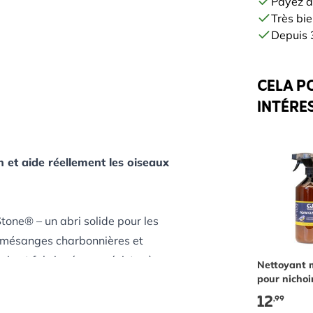
Payez à
Très bie
Depuis 3
CELA P
INTÉRE
 et aide réellement les oiseaux
one® – un abri solide pour les
 mésanges charbonnières et
ie et fabriqué pour résister à
Nettoyant 
pour nichoi
re subir, c’est le nichoir que vous
abreuvoirs 
12
,99
mangeoire