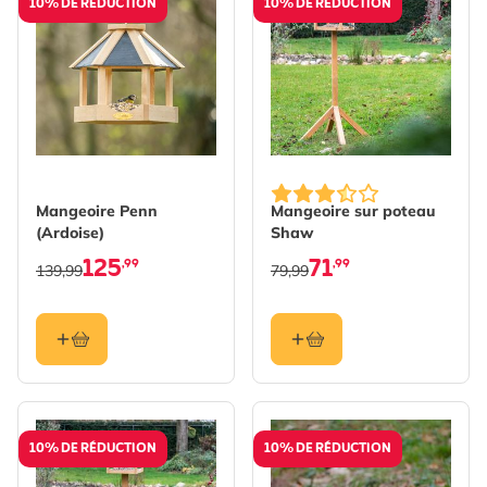
10% DE RÉDUCTION
10% DE RÉDUCTION
Mangeoire Penn
Mangeoire sur poteau
(Ardoise)
Shaw
125
71
,99
,99
139,99
79,99
10% DE RÉDUCTION
10% DE RÉDUCTION