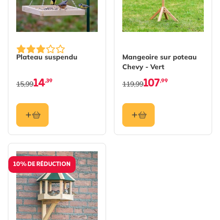
Plateau suspendu
Mangeoire sur poteau
Chevy - Vert
14
107
,39
,99
15,99
119,99
10% DE RÉDUCTION