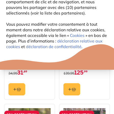
comportement de clic et de navigation, et nous
pouvons les partager avec des (10) partenaires
10% DE RÉDUCTION
10% DE RÉDUCTION
sélectionnés (voir la liste des partenaires).
Vous pouvez modifier votre consentement à tout
moment dans notre déclaration relative aux cookies,
également accessible via le lien «
Cookies
» en bas de
page. Plus d’informations :
déclaration relative aux
cookies
et
déclaration de confidentialité
.
Cage de protection
Mangeoire sur poteau
grandes mailles
Chevy (Ardoise)
31
125
,49
,99
34,99
139,99