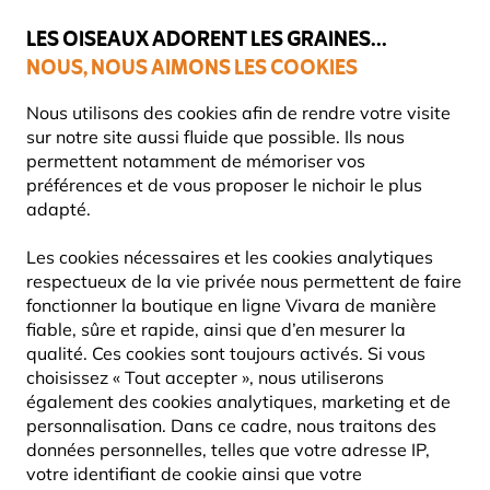
💛
Dernier coup de pouce d'été
: jusqu'à
-15%
sur une sélection de
catégories.
LES OISEAUX ADORENT LES GRAINES...
NOUS, NOUS AIMONS LES COOKIES
Livraison express gratuite dès 59 €
Nous utilisons des cookies afin de rendre votre visite
sur notre site aussi fluide que possible. Ils nous
permettent notamment de mémoriser vos
préférences et de vous proposer le nichoir le plus
Mangeoires Pour Oiseaux
adapté.
LES MANGEOIRES POUR MERLES
Les cookies nécessaires et les cookies analytiques
respectueux de la vie privée nous permettent de faire
Les merles, connus pour leur apparence charmante et
fonctionner la boutique en ligne Vivara de manière
leur chant mélodieux, sont un régal dans tous les
fiable, sûre et rapide, ainsi que d’en mesurer la
jardins. Cependant, avec leurs habitudes alime
Lire La
qualité. Ces cookies sont toujours activés. Si vous
Suite
choisissez « Tout accepter », nous utiliserons
également des cookies analytiques, marketing et de
personnalisation. Dans ce cadre, nous traitons des
9
Produits
données personnelles, telles que votre adresse IP,
votre identifiant de cookie ainsi que votre