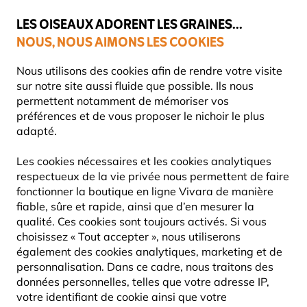
💛
Dernier coup de pouce d'été
: jusqu'à
-15%
sur une sélection de
catégories.
LES OISEAUX ADORENT LES GRAINES...
NOUS, NOUS AIMONS LES COOKIES
Livraison express gratuite dès 59 €
Très bien noté dans 11 pays
Nous utilisons des cookies afin de rendre votre visite
sur notre site aussi fluide que possible. Ils nous
permettent notamment de mémoriser vos
préférences et de vous proposer le nichoir le plus
Mangeoires Pour Oiseaux
Mangeoires et Silos pour grain
adapté.
Les cookies nécessaires et les cookies analytiques
10% DE RÉDUCTION
respectueux de la vie privée nous permettent de faire
fonctionner la boutique en ligne Vivara de manière
fiable, sûre et rapide, ainsi que d’en mesurer la
qualité. Ces cookies sont toujours activés. Si vous
choisissez « Tout accepter », nous utiliserons
également des cookies analytiques, marketing et de
personnalisation. Dans ce cadre, nous traitons des
données personnelles, telles que votre adresse IP,
votre identifiant de cookie ainsi que votre