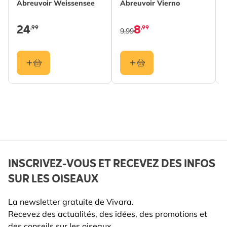
Abreuvoir Weissensee
Abreuvoir Vierno
Nous vous recommandons de choisir un emplacement
Espèces
Moineau domestique,
près d'une fenêtre pour observer les allées et venues
24
8
d'oiseaux
Mésange charbonnière,
,99
,99
9,99
des oiseaux, tout en veillant à sélectionner un endroit
Mésange bleue, Rouge-
relativement abrité et à l'abri des vents forts.
gorge, Pinson, Verdier,
Étourneau, Moineau
friquet
Couleur
Marron
Matériau
Bois (FSC® 100%),
Ardoise
INSCRIVEZ-VOUS ET RECEVEZ DES INFOS
SUR LES OISEAUX
La newsletter gratuite de Vivara.
Recevez des actualités, des idées, des promotions et
des conseils sur les oiseaux.