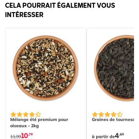
CELA POURRAIT ÉGALEMENT VOUS
INTÉRESSER
The price depends o
Mélange été premium pour
Graines de tournesol 
oiseaux - 2kg
10
4
,79
,49
11,99
à partir de