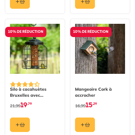
10% DE RÉDUCTION
10% DE RÉDUCTION
Silo à cacahuètes
Mangeoire Cork à
Bruxelles avec
accrocher
protection
19
15
,79
,29
21,99
16,99