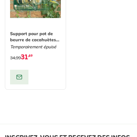
Support pour pot de
beurre de cacahuètes
avec protection
Temporairement épuisé
Longford
31
,49
34,99