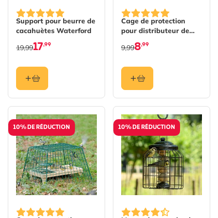
Support pour beurre de
Cage de protection
cacahuètes Waterford
pour distributeur de
beurre de cacahuète
17
8
,99
,99
19,99
9,99
Dublin
10% DE RÉDUCTION
10% DE RÉDUCTION