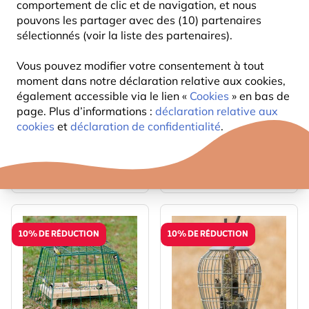
comportement de clic et de navigation, et nous
pouvons les partager avec des (10) partenaires
sélectionnés (voir la liste des partenaires).
Vous pouvez modifier votre consentement à tout
moment dans notre déclaration relative aux cookies,
Silo à graines Bruxelles
Cage de protection
également accessible via le lien «
Cookies
» en bas de
avec protection
pour boules / blocs de
page. Plus d’informations :
déclaration relative aux
graisse
24
31
,29
,49
26,99
34,99
cookies
et
déclaration de confidentialité
.
10% DE RÉDUCTION
10% DE RÉDUCTION