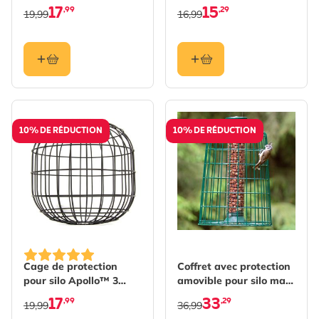
17
15
,99
,29
19,99
16,99
10% DE RÉDUCTION
10% DE RÉDUCTION
Cage de protection
Coffret avec protection
pour silo Apollo™ 3
amovible pour silo maxi
ouvertures
(cacahuetes)
17
33
,99
,29
19,99
36,99