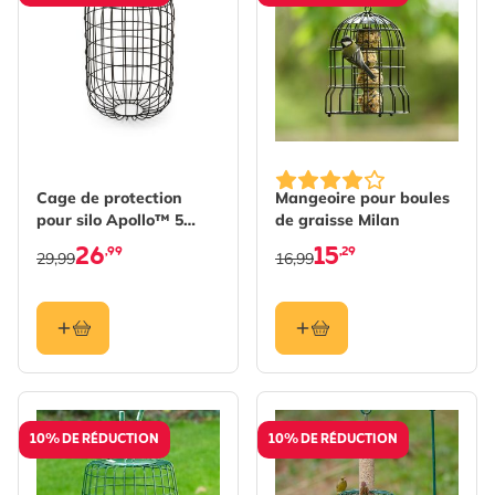
Cage de protection
Mangeoire pour boules
pour silo Apollo™ 5
de graisse Milan
ouvertures
26
15
,99
,29
29,99
16,99
10% DE RÉDUCTION
10% DE RÉDUCTION