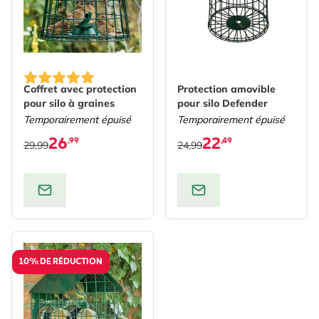
Coffret avec protection
Protection amovible
pour silo à graines
pour silo Defender
Temporairement épuisé
Temporairement épuisé
26
22
,99
,49
29,99
24,99
10% DE RÉDUCTION