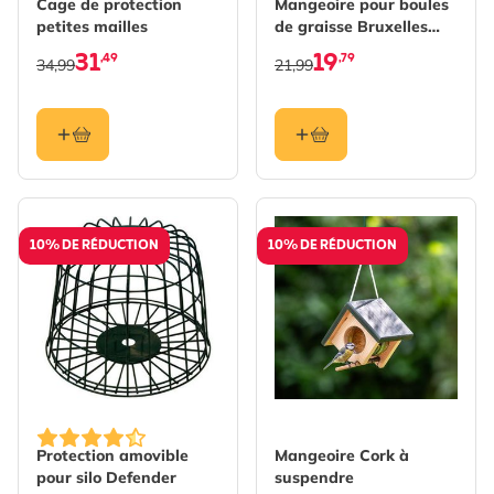
Cage de protection
Mangeoire pour boules
petites mailles
de graisse Bruxelles
avec protection
31
19
,49
,79
34,99
21,99
10% DE RÉDUCTION
10% DE RÉDUCTION
Protection amovible
Mangeoire Cork à
pour silo Defender
suspendre