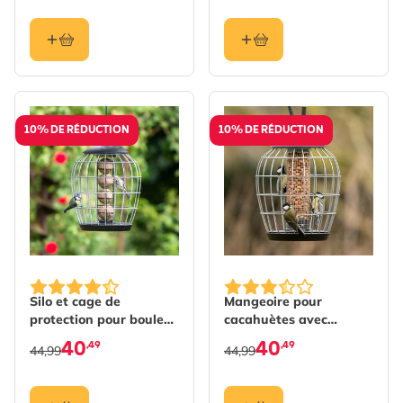
10% DE RÉDUCTION
10% DE RÉDUCTION
Silo et cage de
Mangeoire pour
protection pour boules
cacahuètes avec
de graisse avec
protection Aura
40
40
,49
,49
44,99
44,99
protection Aura - Noir