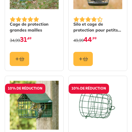
Cage de protection
Silo et cage de
grandes mailles
protection pour petits
oiseaux Aura - Gris
31
44
,49
,99
34,99
49,99
10% DE RÉDUCTION
10% DE RÉDUCTION