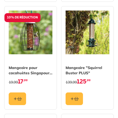
10% DE RÉDUCTION
Mangeoire pour
Mangeoire "Squirrel
cacahuètes Singapour -
Buster PLUS"
cage de protection
17
125
,99
,99
19,99
139,99