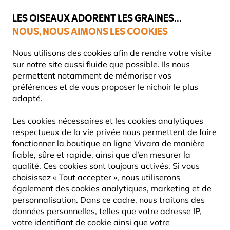
💛
Dernier coup de pouce d'été
: jusqu'à
-15%
sur une sélection de
catégories.
LES OISEAUX ADORENT LES GRAINES...
NOUS, NOUS AIMONS LES COOKIES
Très bien noté dans 11 pays
Nous utilisons des cookies afin de rendre votre visite
sur notre site aussi fluide que possible. Ils nous
permettent notamment de mémoriser vos
préférences et de vous proposer le nichoir le plus
Mangeoires Pour Oiseaux
adapté.
12085
Les cookies nécessaires et les cookies analytiques
respectueux de la vie privée nous permettent de faire
fonctionner la boutique en ligne Vivara de manière
27
Produits
fiable, sûre et rapide, ainsi que d’en mesurer la
qualité. Ces cookies sont toujours activés. Si vous
choisissez « Tout accepter », nous utiliserons
également des cookies analytiques, marketing et de
10% DE RÉDUCTION
10% DE RÉDUCTION
personnalisation. Dans ce cadre, nous traitons des
données personnelles, telles que votre adresse IP,
votre identifiant de cookie ainsi que votre