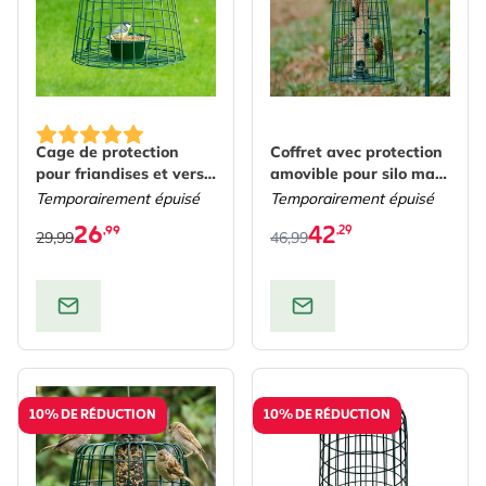
The price depends on the 
Cage de protection
Coffret avec protection
pour friandises et vers
amovible pour silo maxi
de farine
6 ouvertures
Temporairement épuisé
Temporairement épuisé
26
42
,99
,29
29,99
46,99
10% DE RÉDUCTION
10% DE RÉDUCTION