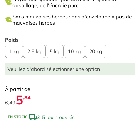
gaspillage, de l'énergie pure
Sans mauvaises herbes : pas d'enveloppe = pas de
mauvaises herbes !
Poids
1 kg
2.5 kg
5 kg
10 kg
20 kg
Veuillez d'abord sélectionner une option
À partir de :
5
,84
6,49
3-5 jours ouvrés
EN STOCK