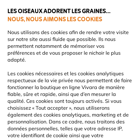
💛
Dernier coup de pouce d'été
: jusqu'à
-15%
sur une sélection de
catégories.
LES OISEAUX ADORENT LES GRAINES...
NOUS, NOUS AIMONS LES COOKIES
Livraison express gratuite dès 59 €
Nous utilisons des cookies afin de rendre votre visite
sur notre site aussi fluide que possible. Ils nous
permettent notamment de mémoriser vos
préférences et de vous proposer le nichoir le plus
Nourriture Pour Oiseaux
Mélanges de graines
adapté.
Les cookies nécessaires et les cookies analytiques
10% DE RÉDUCTION
respectueux de la vie privée nous permettent de faire
fonctionner la boutique en ligne Vivara de manière
fiable, sûre et rapide, ainsi que d’en mesurer la
qualité. Ces cookies sont toujours activés. Si vous
choisissez « Tout accepter », nous utiliserons
également des cookies analytiques, marketing et de
personnalisation. Dans ce cadre, nous traitons des
données personnelles, telles que votre adresse IP,
votre identifiant de cookie ainsi que votre