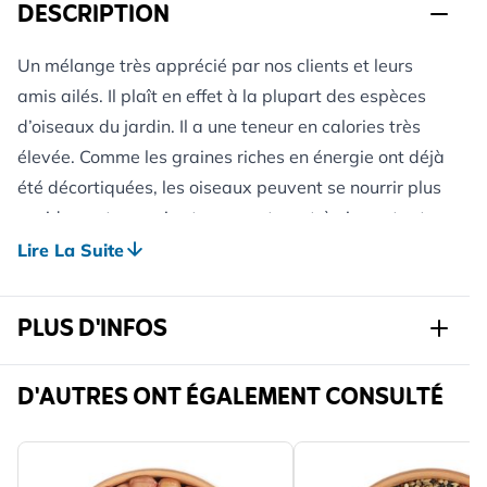
DESCRIPTION
Un mélange très apprécié par nos clients et leurs
amis ailés. Il plaît en effet à la plupart des espèces
d’oiseaux du jardin. Il a une teneur en calories très
élevée. Comme les graines riches en énergie ont déjà
été décortiquées, les oiseaux peuvent se nourrir plus
rapidement, ce qui est un avantage très important
pendant les journées courtes et froides ! Et il y aura
Lire La Suite
beaucoup moins de déchets dans votre jardin ou sur
votre balcon.
PLUS D'INFOS
Les avantages de Hi-Energy Pelées
Depuis presque 10 ans déjà le mélange pour oiseaux
Réf.
G-110400120-
D'AUTRES ONT ÉGALEMENT CONSULTÉ
le plus populaire. Un vrai bestseller.
110450120-
Ne contient que des ingrédients de première qualité.
110500120-
Chaque emballage vous garantit la nourriture la
110530119-