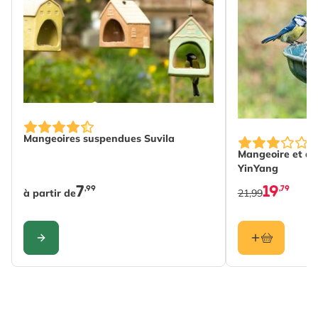
The price depends on the options chosen on the produc
Mangeoires suspendues Suvila
Mangeoire et ab
YinYang
7
19
,99
,79
à partir de
21,99
CONFIGURER