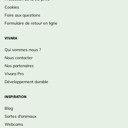
noire, Mésange huppée,
Cookies
dans votre jardin
Mésange à longue queue,
Foire aux questions
Moineau domestique,
Formulaire de retour en ligne
Sittelle, Étourneau
Éloignement
VIVARA
des
Non
Qui sommes-nous ?
animaux
Nous contacter
domestiques
Nos partenaires
Vivara Pro
Développement durable
INSPIRATION
Blog
Sortes d'animaux
Webcams