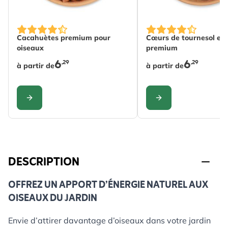
The price depends on the options chosen on the produc
The price depends on
Cacahuètes premium pour
Cœurs de tournesol ent
oiseaux
premium
6
6
,29
,29
à partir de
à partir de
CONFIGURER
CONFIGURER
DESCRIPTION
OFFREZ UN APPORT D’ÉNERGIE NATUREL AUX
OISEAUX DU JARDIN
Envie d’attirer davantage d’oiseaux dans votre jardin