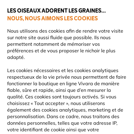
💛
Dernier coup de pouce d'été
: jusqu'à
-15%
sur une sélection de
catégories.
LES OISEAUX ADORENT LES GRAINES...
NOUS, NOUS AIMONS LES COOKIES
Livraison express gratuite dès 59 €
Très bien noté dans 11 pays
Nous utilisons des cookies afin de rendre votre visite
sur notre site aussi fluide que possible. Ils nous
permettent notamment de mémoriser vos
préférences et de vous proposer le nichoir le plus
Nourriture Pour Oiseaux
Nourriture pour oiseaux à base d
adapté.
Les cookies nécessaires et les cookies analytiques
NOUVEAU
respectueux de la vie privée nous permettent de faire
fonctionner la boutique en ligne Vivara de manière
fiable, sûre et rapide, ainsi que d’en mesurer la
qualité. Ces cookies sont toujours activés. Si vous
choisissez « Tout accepter », nous utiliserons
également des cookies analytiques, marketing et de
personnalisation. Dans ce cadre, nous traitons des
données personnelles, telles que votre adresse IP,
votre identifiant de cookie ainsi que votre