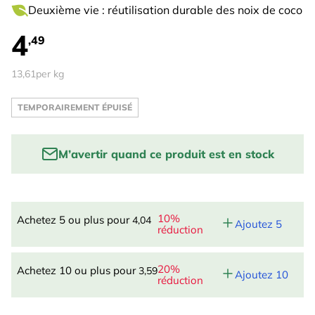
Deuxième vie : réutilisation durable des noix de coco
4
,49
13,61
per kg
TEMPORAIREMENT ÉPUISÉ
M’avertir quand ce produit est en stock
Enter your email to be notified when this product is
back in stock:
10%
Achetez 5 ou plus pour
4,04
Ajoutez 5
réduction
PRÉVENEZ-MOI
20%
Achetez 10 ou plus pour
3,59
Ajoutez 10
réduction