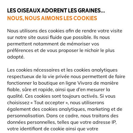
💛
Dernier coup de pouce d'été
: jusqu'à
-15%
sur une sélection de
catégories.
LES OISEAUX ADORENT LES GRAINES...
NOUS, NOUS AIMONS LES COOKIES
Livraison express gratuite dès 59 €
Très bien noté dans 11 pays
Nous utilisons des cookies afin de rendre votre visite
sur notre site aussi fluide que possible. Ils nous
permettent notamment de mémoriser vos
préférences et de vous proposer le nichoir le plus
Vivara Plus
adapté.
Les cookies nécessaires et les cookies analytiques
respectueux de la vie privée nous permettent de faire
fonctionner la boutique en ligne Vivara de manière
fiable, sûre et rapide, ainsi que d’en mesurer la
qualité. Ces cookies sont toujours activés. Si vous
choisissez « Tout accepter », nous utiliserons
également des cookies analytiques, marketing et de
personnalisation. Dans ce cadre, nous traitons des
données personnelles, telles que votre adresse IP,
votre identifiant de cookie ainsi que votre