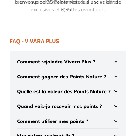
bienvenue de 75 Points Nature d'une valeur de
sur vos prochaines commandes, et des offres
exclusives et d'autres avantages
3,75 €
FAQ - VIVARA PLUS
Comment rejoindre Vivara Plus ?
Comment gagner des Points Nature ?
Quelle est la valeur des Points Nature ?
Quand vais-je recevoir mes points ?
Comment utiliser mes points ?