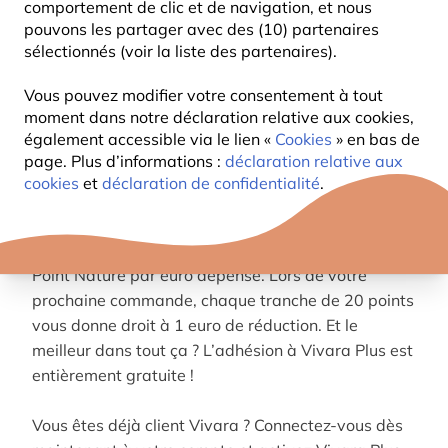
comportement de clic et de navigation, et nous
pouvons les partager avec des (10) partenaires
PROFITEZ DE RÉCOMPENSES À
sélectionnés (voir la liste des partenaires).
CHAQUE ACHAT
Vous pouvez modifier votre consentement à tout
moment dans notre déclaration relative aux cookies,
Avec Vivara Plus, chaque achat vous rapproche de
également accessible via le lien «
Cookies
» en bas de
votre prochaine récompense. Gagnez des Points
page. Plus d’informations :
déclaration relative aux
Nature tout en aidant les oiseaux de jardin et
cookies
et
déclaration de confidentialité
.
d’autres animaux, débloquez des avantages
exclusifs et recevez un bonus de bienvenue lorsque
vous créez un nouveau compte. Vous recevez 1
Point Nature par euro dépensé. Lors de votre
prochaine commande, chaque tranche de 20 points
vous donne droit à 1 euro de réduction. Et le
meilleur dans tout ça ? L’adhésion à Vivara Plus est
entièrement gratuite !
Vous êtes déjà client Vivara ? Connectez-vous dès