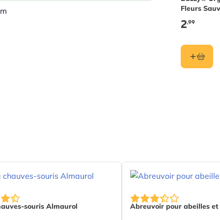
Fleurs Sau
mm
Mélange BI
2
,99
5 kg
te
on
bou
oduct page
hauves-souris Almaurol
Abreuvoir pour abeilles et