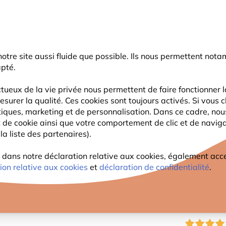
rnier coup de pouce d'été
: jusqu'à
-15%
sur une sélection de catégo
r notre site aussi fluide que possible. Ils nous permettent n
Chercher
apté.
tueux de la vie privée nous permettent de faire fonctionner l
esurer la qualité. Ces cookies sont toujours activés. Si vous c
FAUNE
PLANTES
OBSERVATION
ENFANTS
tiques, marketing et de personnalisation. Dans ce cadre, no
ant de cookie ainsi que votre comportement de clic et de navig
la liste des partenaires).
es de recharge 90mm pour les hôtels à insectes Matias, Isabela,
TUBES
ans notre déclaration relative aux cookies, également access
ion relative aux cookies
et
déclaration de confidentialité
.
LES HÔ
ISABE