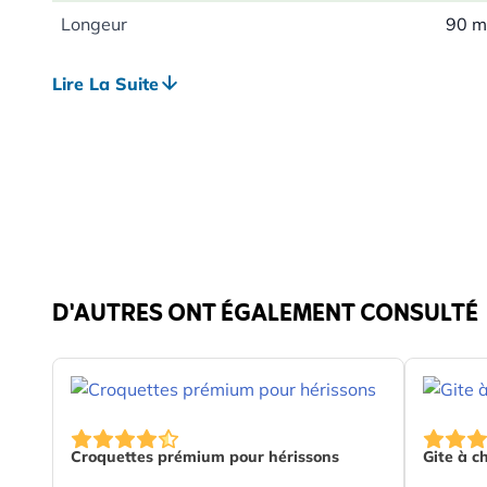
Longeur
90 
Poids
0.57
Lire La Suite
Bénéfique pour
Insec
Couleur
Marr
Matériau
Bam
D'AUTRES ONT ÉGALEMENT CONSULTÉ
The price depends on the options chosen on the pr
Croquettes prémium pour hérissons
Gite à c