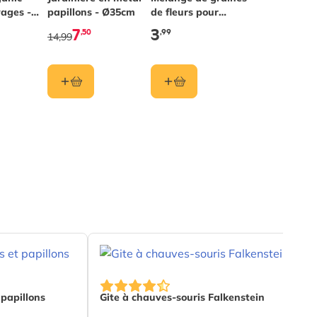
vages -
papillons - Ø35cm
de fleurs pour
O
papillons
7
3
,50
,99
14,99
 papillons
Gite à chauves-souris Falkenstein