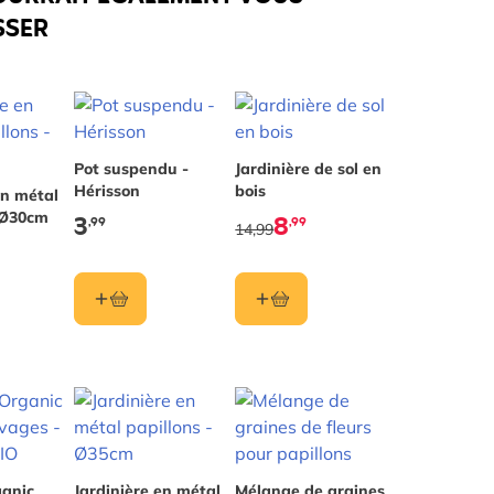
SSER
Pot suspendu -
Jardinière de sol en
Hérisson
bois
en métal
- Ø30cm
3
8
,99
,99
14,99
anic
Jardinière en métal
Mélange de graines