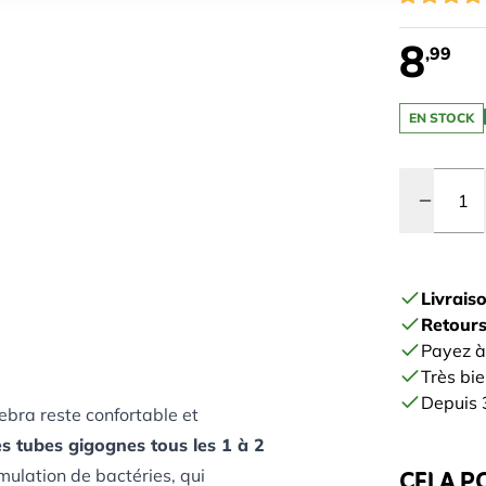
8
,99
EN STOCK
Quantité
Livrais
Retours
Payez à
Très bie
Depuis 3
ebra reste confortable et
es tubes gigognes tous les 1 à 2
CELA P
mulation de bactéries, qui