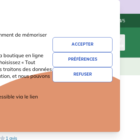
ries.
Contactez-nous
Excellent
-
4.6
/5
otamment de mémoriser
ACCEPTER
CONNEXION
PANIER
a boutique en ligne
PRÉFÉRENCES
hoisissez « Tout
CADEAUX
NOUVEAUTÉS
OFFRES
us traitons des données
REFUSER
ation, et nous pouvons
 Culebra
 DE RECHARGE 90MM POUR
ible via le lien
TELS À INSECTES MATIAS,
LA, CULEBRA
1 avis