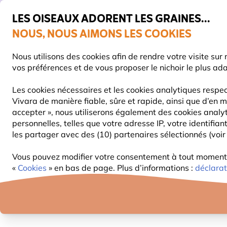
💛
De
LES OISEAUX ADORENT LES GRAINES...
NOUS, NOUS AIMONS LES COOKIES
Très bien noté dans 11 pays
Livraison express gratuite dès 59 €
Nous utilisons des cookies afin de rendre votre visite su
vos préférences et de vous proposer le nichoir le plus ad
Les cookies nécessaires et les cookies analytiques respec
Vivara de manière fiable, sûre et rapide, ainsi que d’en m
NOURRITURE
MANGEOIRES
NICHOIRS
accepter », nous utiliserons également des cookies analy
personnelles, telles que votre adresse IP, votre identifi
les partager avec des (10) partenaires sélectionnés (voir 
Faune
Abeilles & insectes
Hôtel à abeilles
Tub
Vous pouvez modifier votre consentement à tout moment d
«
Cookies
» en bas de page. Plus d’informations :
déclarat