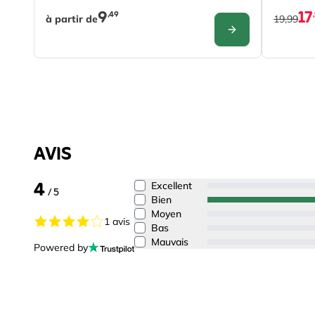
9
17
,49
à partir de
19,99
CONFIGURER
AVIS
4
Excellent
/ 5
Bien
Moyen
1 avis
Bas
Mauvais
Powered by