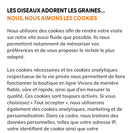
💛
Dernier coup de pouce d'été
: jusqu'à
-15%
sur une sélection de
catégories.
LES OISEAUX ADORENT LES GRAINES...
NOUS, NOUS AIMONS LES COOKIES
Livraison express gratuite dès 59 €
Très bien noté dans 11 pays
Nous utilisons des cookies afin de rendre votre visite
sur notre site aussi fluide que possible. Ils nous
permettent notamment de mémoriser vos
préférences et de vous proposer le nichoir le plus
Les jolies plantes Vivara
Bulbes
adapté.
Les cookies nécessaires et les cookies analytiques
respectueux de la vie privée nous permettent de faire
fonctionner la boutique en ligne Vivara de manière
fiable, sûre et rapide, ainsi que d’en mesurer la
qualité. Ces cookies sont toujours activés. Si vous
choisissez « Tout accepter », nous utiliserons
également des cookies analytiques, marketing et de
personnalisation. Dans ce cadre, nous traitons des
données personnelles, telles que votre adresse IP,
votre identifiant de cookie ainsi que votre