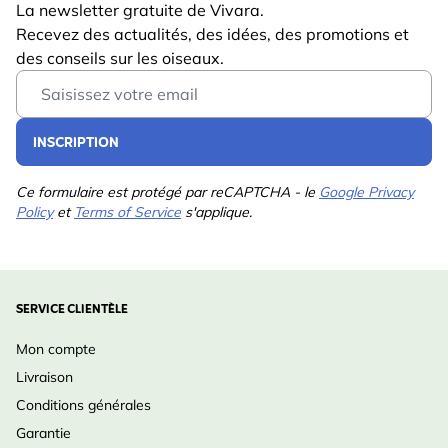
Longeur
87 mm
La newsletter gratuite de Vivara.
menacés dans les champs d’Huiberts.
Recevez des actualités, des idées, des promotions et
Poids
0.247 kg
des conseils sur les oiseaux.
Lire La Suite
Email Address
INSCRIPTION
Ce formulaire est protégé par reCAPTCHA - le
Google Privacy
Policy
et
Terms of Service
s'applique.
SERVICE CLIENTÈLE
Mon compte
Livraison
Conditions générales
Garantie