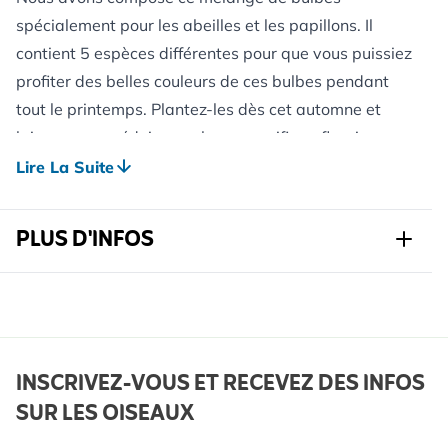
spécialement pour les abeilles et les papillons. Il
contient 5 espèces différentes pour que vous puissiez
profiter des belles couleurs de ces bulbes pendant
tout le printemps. Plantez-les dès cet automne et
laissez-vous séduire par leur magnifique floraison au
printemps.
Lire La Suite
Ces bulbes de printemps ont été cultivés avec
beaucoup d’amour, de temps et de passion. Après
PLUS D'INFOS
avoir cultivé ses produits de manière conventionnelle
pendant plus de 30 ans, John Huiberts s’est converti à
Réf.
821760119
la culture biologique des bulbes il y a 8 ans. La
culture bio n’utilise aucun produit ou engrais
Marque
PuurBio
chimique, ce qui est meilleur pour l’homme, les
Largeur
129 mm
INSCRIVEZ-VOUS ET RECEVEZ DES INFOS
animaux et la planète. Les abeilles, les bourdons, les
SUR LES OISEAUX
Hauteur
180 mm
papillons et autres insectes souffrent des nombreux
produits phytosanitaires utilisés. Ils ne sont pas