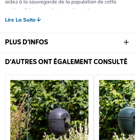
aidez à la sauvegarde de la population de cette
espèce d’oiseaux qui est en régression.
Dimensions intérieures : 35.5 x 21 x 12 cm
Lire La Suite
Poids : 3.19 kg
PLUS D'INFOS
Réf.
901260120
D'AUTRES ONT ÉGALEMENT CONSULTÉ
Marque
CJ Wildlife
Largeur
398 mm
Hauteur
302 mm
Longeur
176 mm
Poids
3.154 kg
Lire La Suite
Bénéfique
Oiseau