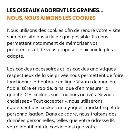
💛
Dernier coup de pouce d'été
: jusqu'à
-15%
sur une sélection de
catégories.
LES OISEAUX ADORENT LES GRAINES...
NOUS, NOUS AIMONS LES COOKIES
Livraison express gratuite dès 59 €
Très bien noté dans 11 pays
Nous utilisons des cookies afin de rendre votre visite
sur notre site aussi fluide que possible. Ils nous
permettent notamment de mémoriser vos
préférences et de vous proposer le nichoir le plus
Nichoirs
Nichoirs en bois
adapté.
Les cookies nécessaires et les cookies analytiques
respectueux de la vie privée nous permettent de faire
fonctionner la boutique en ligne Vivara de manière
fiable, sûre et rapide, ainsi que d’en mesurer la
qualité. Ces cookies sont toujours activés. Si vous
choisissez « Tout accepter », nous utiliserons
également des cookies analytiques, marketing et de
personnalisation. Dans ce cadre, nous traitons des
données personnelles, telles que votre adresse IP,
votre identifiant de cookie ainsi que votre