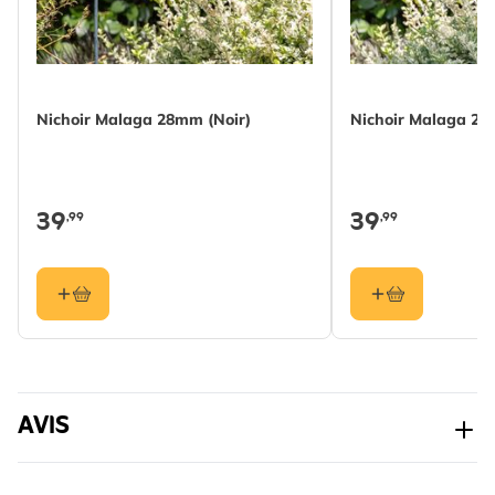
pour
Espèces
Moineau domestique
d'oiseaux
Nichoir Malaga 28mm (Noir)
Nichoir Malaga 28
Couleur
Marron
Matériau
Bois (FSC® 100%)
39
39
,99
,99
Ouverture
34mm
AVIS