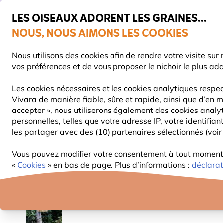
💛
De
LES OISEAUX ADORENT LES GRAINES...
NOUS, NOUS AIMONS LES COOKIES
Très bien noté dans 11 pays
Livraison express gratuite dès 59 €
Nous utilisons des cookies afin de rendre votre visite su
vos préférences et de vous proposer le nichoir le plus ad
Les cookies nécessaires et les cookies analytiques respec
Vivara de manière fiable, sûre et rapide, ainsi que d’en m
NOURRITURE
MANGEOIRES
NICHOIRS
accepter », nous utiliserons également des cookies analy
personnelles, telles que votre adresse IP, votre identifi
les partager avec des (10) partenaires sélectionnés (voir 
Nichoirs
Nichoirs en bois
Protector - Nichoir 
Vous pouvez modifier votre consentement à tout moment d
«
Cookies
» en bas de page. Plus d’informations :
déclarat
NOUVEAU