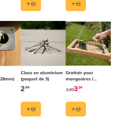
Clous en aluminium
Grattoir pour
 (28mm)
(paquet de 3)
mangeoires /
nichoirs
2
3
,99
,59
3,99