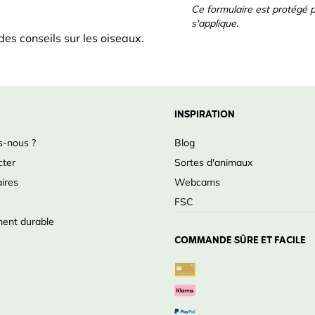
Ce formulaire est protégé
s'applique.
es conseils sur les oiseaux.
ification
INSPIRATION
-nous ?
Blog
cter
Sortes d'animaux
ires
Webcams
FSC
rée
ent durable
COMMANDE SÛRE ET FACILE
u pour offrir aux jeunes oiseaux