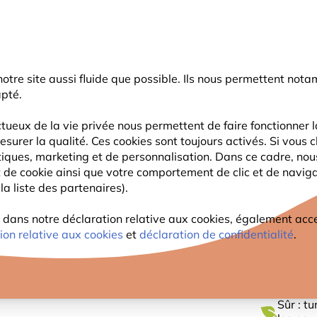
rnier coup de pouce d'été
: jusqu'à
-15%
sur une sélection de catégo
r notre site aussi fluide que possible. Ils nous permettent n
Chercher
apté.
tueux de la vie privée nous permettent de faire fonctionner l
esurer la qualité. Ces cookies sont toujours activés. Si vous c
FAUNE
PLANTES
OBSERVATION
ENFANTS
tiques, marketing et de personnalisation. Dans ce cadre, no
ant de cookie ainsi que votre comportement de clic et de navig
la liste des partenaires).
Beaumont 32mm
PROTE
ans notre déclaration relative aux cookies, également access
ion relative aux cookies
et
déclaration de confidentialité
.
32MM
Sûr : t