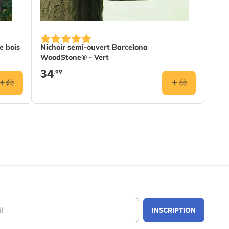
e bois
Nichoir semi-ouvert Barcelona
WoodStone® - Vert
34
,99
Email Address
INSCRIPTION