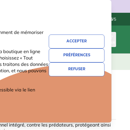
ries.
Contactez-nous
Excellent
-
4.6
/5
otamment de mémoriser
ACCEPTER
CONNEXION
PANIER
a boutique en ligne
PRÉFÉRENCES
hoisissez « Tout
CADEAUX
NOUVEAUTÉS
OFFRES
us traitons des données
REFUSER
ation, et nous pouvons
CTOR - NICHOIR BEAUMONT
ible via le lien
unnel intégré, contre les prédateurs, protégeant ainsi