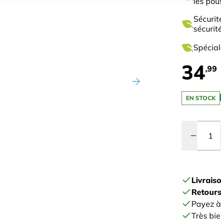
les pou
Sécurit
sécurit
Spécia
34
,99
EN STOCK
Quantité
Livrais
Retours
Payez à
Très bie