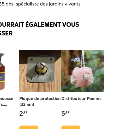
5 ans, spécialiste des jardins vivants
OURRAIT ÉGALEMENT VOUS
SSER
mousse
Plaque de protection
Distributeur Pomme
rs,
(32mm)
et
2
5
,99
,99
s