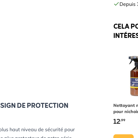
Depuis 3
CELA P
INTÉRE
ESIGN DE PROTECTION
Nettoyant 
pour nichoi
abreuvoirs 
12
,99
mangeoire
 plus haut niveau de sécurité pour