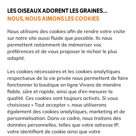
💛
Dernier coup de pouce d'été
: jusqu'à
-15%
sur une sélection de
catégories.
LES OISEAUX ADORENT LES GRAINES...
NOUS, NOUS AIMONS LES COOKIES
Livraison express gratuite dès 59 €
Très bien noté dans 11 pays
Nous utilisons des cookies afin de rendre votre visite
sur notre site aussi fluide que possible. Ils nous
permettent notamment de mémoriser vos
préférences et de vous proposer le nichoir le plus
Enfants
Peluches
adapté.
Les cookies nécessaires et les cookies analytiques
15% DE RÉDUCTION
respectueux de la vie privée nous permettent de faire
fonctionner la boutique en ligne Vivara de manière
fiable, sûre et rapide, ainsi que d’en mesurer la
qualité. Ces cookies sont toujours activés. Si vous
choisissez « Tout accepter », nous utiliserons
également des cookies analytiques, marketing et de
personnalisation. Dans ce cadre, nous traitons des
données personnelles, telles que votre adresse IP,
votre identifiant de cookie ainsi que votre