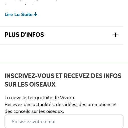
jeunes enfants.
Ces peluches sont fabriquées par Wilberry Toys.
Lire La Suite
Cette entreprise produit une gamme complète de
peluches pour enfants de qualité supérieure. Les
PLUS D'INFOS
matériaux utilisés sont doux et adaptés aux enfants
à partir de 12 mois.
Réf.
987410190
Marque
Willberry Toys
Largeur
76 mm
INSCRIVEZ-VOUS ET RECEVEZ DES INFOS
SUR LES OISEAUX
Hauteur
99 mm
Longeur
183 mm
La newsletter gratuite de Vivara.
Recevez des actualités, des idées, des promotions et
Poids
0.04 kg
des conseils sur les oiseaux.
Lire La Suite
Email Address
Couleur
Marron, Blanc