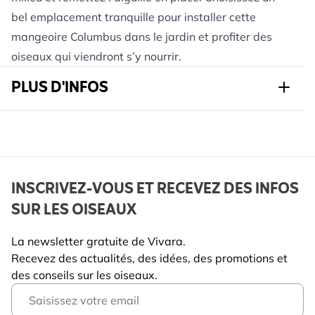
bel emplacement tranquille pour installer cette
mangeoire Columbus dans le jardin et profiter des
oiseaux qui viendront s’y nourrir.
PLUS D'INFOS
Réf.
930670119
Marque
CJ Wildlife
Largeur
200 mm
INSCRIVEZ-VOUS ET RECEVEZ DES INFOS
SUR LES OISEAUX
Hauteur
210 mm
Longeur
30 mm
La newsletter gratuite de Vivara.
Recevez des actualités, des idées, des promotions et
Poids
0.335 kg
des conseils sur les oiseaux.
Lire La Suite
Email Address
Bénéfique
Oiseau