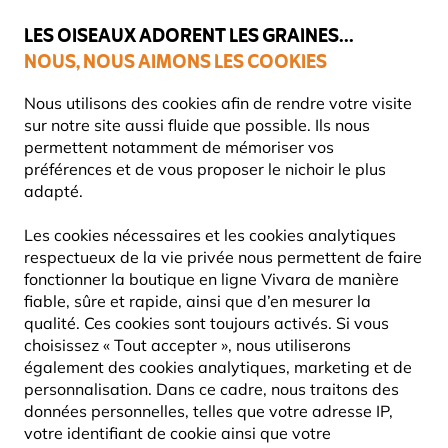
💛
Dernier coup de pouce d'été
: jusqu'à
-15%
sur une sélection de
catégories.
LES OISEAUX ADORENT LES GRAINES...
NOUS, NOUS AIMONS LES COOKIES
Très bien noté dans 11 pays
Nous utilisons des cookies afin de rendre votre visite
sur notre site aussi fluide que possible. Ils nous
permettent notamment de mémoriser vos
préférences et de vous proposer le nichoir le plus
Mangeoires Pour Oiseaux
Mangeoires pour des aliments 
adapté.
Les cookies nécessaires et les cookies analytiques
10% DE RÉDUCTION
respectueux de la vie privée nous permettent de faire
fonctionner la boutique en ligne Vivara de manière
fiable, sûre et rapide, ainsi que d’en mesurer la
qualité. Ces cookies sont toujours activés. Si vous
choisissez « Tout accepter », nous utiliserons
également des cookies analytiques, marketing et de
personnalisation. Dans ce cadre, nous traitons des
données personnelles, telles que votre adresse IP,
votre identifiant de cookie ainsi que votre