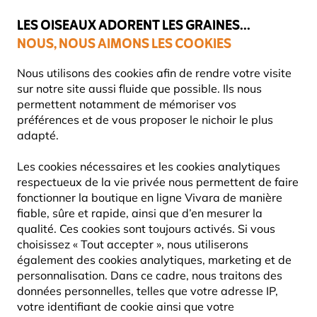
💛
Dernier coup de pouce d'été
: jusqu'à
-15%
sur une sélection de
catégories.
LES OISEAUX ADORENT LES GRAINES...
NOUS, NOUS AIMONS LES COOKIES
Livraison express gratuite dès 59 €
Très bien noté dans 11 pays
Nous utilisons des cookies afin de rendre votre visite
sur notre site aussi fluide que possible. Ils nous
permettent notamment de mémoriser vos
préférences et de vous proposer le nichoir le plus
Faune
Hérissons
Maisons pour hérissons
adapté.
Les cookies nécessaires et les cookies analytiques
5% DE RÉDUCTION
respectueux de la vie privée nous permettent de faire
fonctionner la boutique en ligne Vivara de manière
fiable, sûre et rapide, ainsi que d’en mesurer la
qualité. Ces cookies sont toujours activés. Si vous
choisissez « Tout accepter », nous utiliserons
également des cookies analytiques, marketing et de
personnalisation. Dans ce cadre, nous traitons des
données personnelles, telles que votre adresse IP,
votre identifiant de cookie ainsi que votre