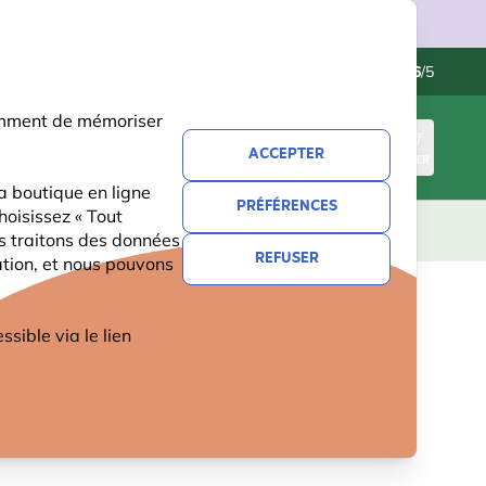
ries.
Contactez-nous
Excellent
-
4.6
/5
otamment de mémoriser
ACCEPTER
CONNEXION
PANIER
a boutique en ligne
PRÉFÉRENCES
hoisissez « Tout
CADEAUX
NOUVEAUTÉS
OFFRES
us traitons des données
REFUSER
ation, et nous pouvons
ible via le lien