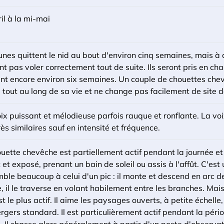
il à la mi-mai
unes quittent le nid au bout d'environ cinq semaines, mais à 
t pas voler correctement tout de suite. Ils seront pris en ch
t encore environ six semaines. Un couple de chouettes chevê
e tout au long de sa vie et ne change pas facilement de site de
ix puissant et mélodieuse parfois rauque et ronflante. La vo
rès similaires sauf en intensité et fréquence.
uette chevêche est partiellement actif pendant la journée et
 et exposé, prenant un bain de soleil ou assis à l'affût. C'est
ble beaucoup à celui d'un pic : il monte et descend en arc de
e, il le traverse en volant habilement entre les branches. Mai
est le plus actif. Il aime les paysages ouverts, à petite échelle
rgers standard. Il est particulièrement actif pendant la périod