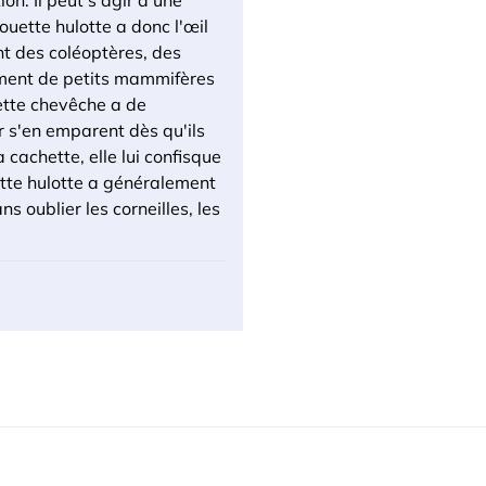
on. Il peut s'agir d'une
ouette hulotte a donc l'œil
nt des coléoptères, des
alement de petits mammifères
ette chevêche a de
 s'en emparent dès qu'ils
cachette, elle lui confisque
ette hulotte a généralement
ns oublier les corneilles, les