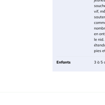
jeunes
souche
vif, m
sauter
comme 
nombre
en ont
le nid
étendu
pies e
Enfants
3 à 5 