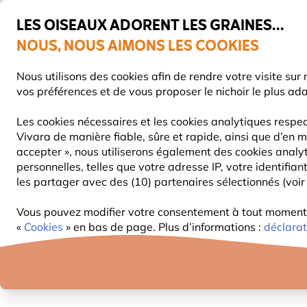
💛
De
LES OISEAUX ADORENT LES GRAINES...
NOUS, NOUS AIMONS LES COOKIES
Livraison express gratuite dès 59 €
Nous utilisons des cookies afin de rendre votre visite su
vos préférences et de vous proposer le nichoir le plus ad
Les cookies nécessaires et les cookies analytiques respec
Vivara de manière fiable, sûre et rapide, ainsi que d’en m
NOURRITURE
MANGEOIRES
NICHOIRS
accepter », nous utiliserons également des cookies analy
personnelles, telles que votre adresse IP, votre identifi
les partager avec des (10) partenaires sélectionnés (voir 
Blog
Encyclopédie de la Faune
Chouette Chevê
Vous pouvez modifier votre consentement à tout moment d
CHOUETTE CHE
«
Cookies
» en bas de page. Plus d’informations :
déclarat
27 Septembre 2024
ENCYCL