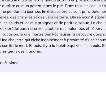
. Il chasse alors généralement à partir d'un poste d'observati
 d'arbre ou d'un poteau dans le pré. Dans tous les cas, la ch
ême pendant la journée. En été, ses proies sont principaleme
elles, des chenilles et des vers de terre. Elle se nourrit ég
les souris et les musaraignes et de petits oiseaux. La chou
ux prédateurs naturels. L'autour des palombes et l'épervier
 l'occasion. Si une martre des Rocheuses la découvre dans sa 
. Une chouette qui niche inopinément à proximité d'une chou
 son lit de mort. Et puis, il y a la belette qui vole ses œufs. Sa
t les geais des Flandres.
œufs blanc.