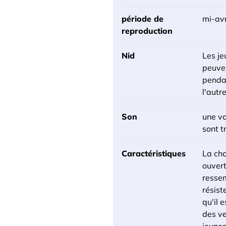
période de
mi-avr
reproduction
Nid
Les je
peuven
pendan
l'autr
Son
une vo
sont t
Caractéristiques
La cho
ouvert
ressem
résist
qu'il 
des ve