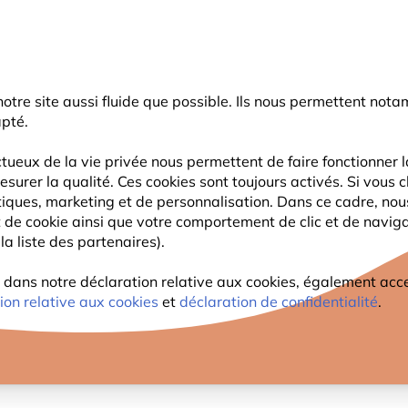
rnier coup de pouce d'été
: jusqu'à
-15%
sur une sélection de catégo
r notre site aussi fluide que possible. Ils nous permettent n
Chercher
apté.
tueux de la vie privée nous permettent de faire fonctionner l
esurer la qualité. Ces cookies sont toujours activés. Si vous c
FAUNE
PLANTES
OBSERVATION
ENFANTS
tiques, marketing et de personnalisation. Dans ce cadre, no
ant de cookie ainsi que votre comportement de clic et de navig
la liste des partenaires).
che
ans notre déclaration relative aux cookies, également access
VÊCHE
ion relative aux cookies
et
déclaration de confidentialité
.
OPÉDIE DE LA FAUNE
OISEAUX