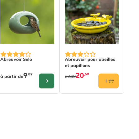
t page
The price depends on the options chosen on the product pa
Abreuvoir Selo
Abreuvoir pour abeilles
et papillons
9
20
,89
,69
à partir de
22,99
CONFIGURER