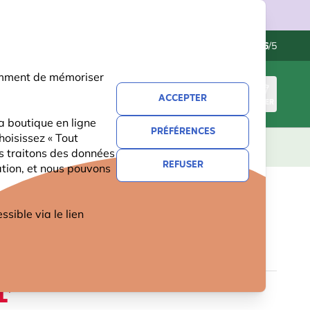
ries.
Contactez-nous
Excellent
-
4.6
/5
otamment de mémoriser
ACCEPTER
CONNEXION
PANIER
a boutique en ligne
PRÉFÉRENCES
hoisissez « Tout
CADEAUX
NOUVEAUTÉS
OFFRES
us traitons des données
REFUSER
ation, et nous pouvons
 DE BERGER SIMPLE (VERT)
ible via le lien
1 avis
1
,59