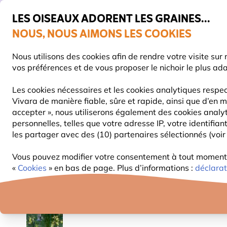
💛
De
LES OISEAUX ADORENT LES GRAINES...
NOUS, NOUS AIMONS LES COOKIES
Très bien noté dans 11 pays
Livraison express gratuite dès 59 €
Nous utilisons des cookies afin de rendre votre visite su
vos préférences et de vous proposer le nichoir le plus ad
Les cookies nécessaires et les cookies analytiques respec
Vivara de manière fiable, sûre et rapide, ainsi que d’en m
NOURRITURE
MANGEOIRES
NICHOIRS
accepter », nous utiliserons également des cookies analy
personnelles, telles que votre adresse IP, votre identifi
les partager avec des (10) partenaires sélectionnés (voir 
Mangeoires Pour Oiseaux
Poteaux pour mangeoires
Vous pouvez modifier votre consentement à tout moment d
10% DE RÉDUCTION
«
Cookies
» en bas de page. Plus d’informations :
déclarat