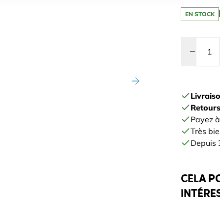
EN STOCK
Quantité
Livrais
Retours
Payez à
Très bie
Depuis 3
CELA P
INTÉRE