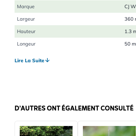
Marque
CJ Wi
Largeur
360
Hauteur
1.3 
Longeur
50 
Poids
4.75
Lire La Suite
Couleur
Vert
Matériau
Méta
D'AUTRES ONT ÉGALEMENT CONSULTÉ