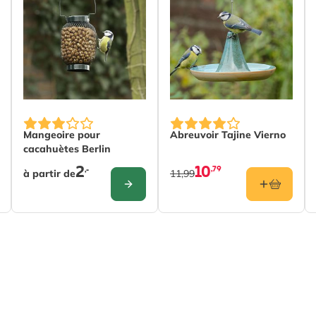
The price depends on the options chosen on the produc
Mangeoire pour
Abreuvoir Tajine Vierno
cacahuètes Berlin
2
10
,79
,-
à partir de
11,99
CONFIGURER