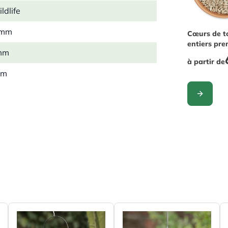
ldlife
 mm
The price 
Cœurs de t
entiers pr
mm
à partir de
mm
 kg
CONFIGUR
l