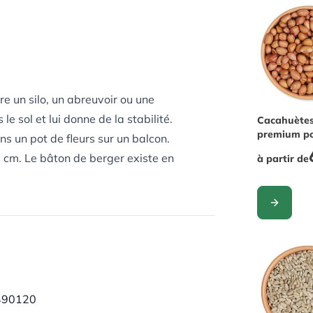
e un silo, un abreuvoir ou une
 sol et lui donne de la stabilité.
The price 
Cacahuète
premium p
s un pot de fleurs sur un balcon.
oiseaux
0 cm. Le bâton de berger existe en
à partir de
CONFIGUR
490120