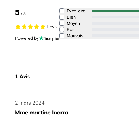
5
Excellent
/ 5
Bien
Moyen
1 avis
Bas
Mauvais
Powered by
1
Avis
2 mars 2024
2 mars 2024
Mme martine Inarra