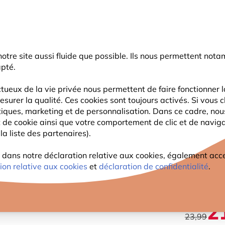
rnier coup de pouce d'été
: jusqu'à
-15%
sur une sélection de catégo
r notre site aussi fluide que possible. Ils nous permettent n
Chercher
apté.
tueux de la vie privée nous permettent de faire fonctionner l
esurer la qualité. Ces cookies sont toujours activés. Si vous c
FAUNE
PLANTES
OBSERVATION
ENFANTS
tiques, marketing et de personnalisation. Dans ce cadre, no
ant de cookie ainsi que votre comportement de clic et de navig
la liste des partenaires).
Bâton de berger simple (vert)
BÂTON
ans notre déclaration relative aux cookies, également access
ion relative aux cookies
et
déclaration de confidentialité
.
2
23,99