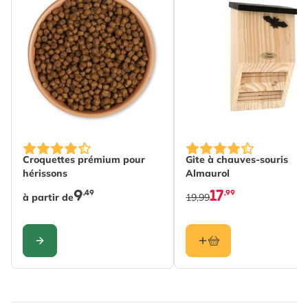
Hauteur
194 mm
Longeur
1 mm
Poids
0.03 kg
Lire La Suite
Matériau
Plastique
The price depends on the options chosen on the produc
Croquettes prémium pour
Gite à chauves-souris
hérissons
Almaurol
9
17
,49
,99
à partir de
19,99
CONFIGURER