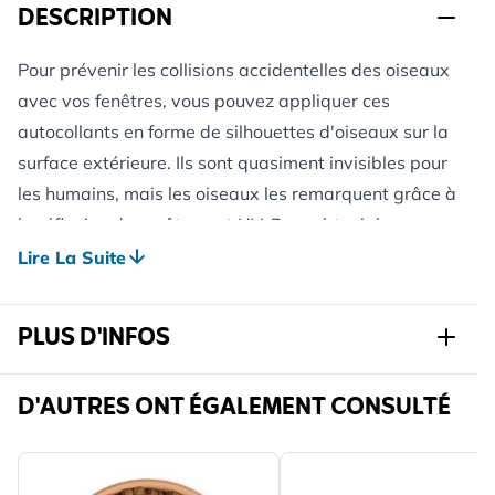
DESCRIPTION
Pour prévenir les collisions accidentelles des oiseaux
avec vos fenêtres, vous pouvez appliquer ces
autocollants en forme de silhouettes d'oiseaux sur la
surface extérieure. Ils sont quasiment invisibles pour
les humains, mais les oiseaux les remarquent grâce à
la réflexion du revêtement UV. Pour obtenir les
meilleurs résultats, il est recommandé d'utiliser
Lire La Suite
plusieurs autocollants sur chaque fenêtre sujette aux
problèmes.
PLUS D'INFOS
Ce lot comprend 5 silhouettes.
Réf.
944080119
D'AUTRES ONT ÉGALEMENT CONSULTÉ
Marque
Dr Kolbe
Largeur
116 mm