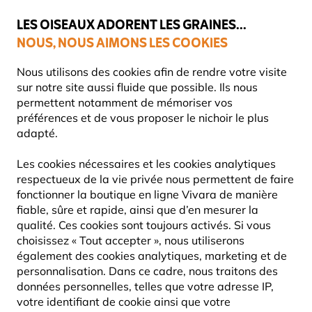
💛
Dernier coup de pouce d'été
: jusqu'à
-15%
sur une sélection de
catégories.
LES OISEAUX ADORENT LES GRAINES...
NOUS, NOUS AIMONS LES COOKIES
Livraison express gratuite dès 59 €
Très bien noté dans 11 pays
Nous utilisons des cookies afin de rendre votre visite
sur notre site aussi fluide que possible. Ils nous
permettent notamment de mémoriser vos
préférences et de vous proposer le nichoir le plus
Mangeoires Pour Oiseaux
Mangeoires pour fenêtres
adapté.
Les cookies nécessaires et les cookies analytiques
10% DE RÉDUCTION
respectueux de la vie privée nous permettent de faire
fonctionner la boutique en ligne Vivara de manière
fiable, sûre et rapide, ainsi que d’en mesurer la
qualité. Ces cookies sont toujours activés. Si vous
choisissez « Tout accepter », nous utiliserons
également des cookies analytiques, marketing et de
personnalisation. Dans ce cadre, nous traitons des
données personnelles, telles que votre adresse IP,
votre identifiant de cookie ainsi que votre