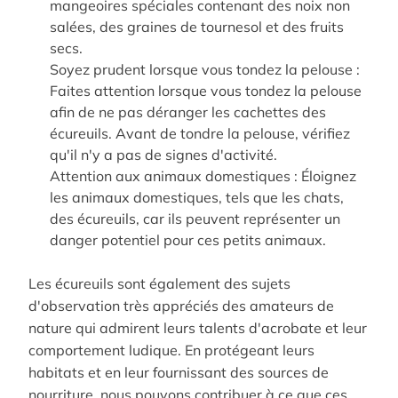
mangeoires spéciales contenant des noix non
salées, des graines de tournesol et des fruits
secs.
Soyez prudent lorsque vous tondez la pelouse :
Faites attention lorsque vous tondez la pelouse
afin de ne pas déranger les cachettes des
écureuils.
Avant de tondre la pelouse, vérifiez
qu'il n'y a pas de signes d'activité.
Attention
aux
animaux
domestiques
:
Éloignez
les animaux domestiques, tels que les chats,
des écureuils, car ils peuvent représenter un
danger potentiel pour ces petits animaux.
Les
écureuils
sont
également
des
sujets
d'observation
très
appréciés
des
amateurs
de
nature
qui
admirent
leurs
talents
d'acrobate
et
leur
comportement
ludique
.
En protégeant leurs
habitats et en leur fournissant des sources de
nourriture, nous pouvons contribuer à ce que ces