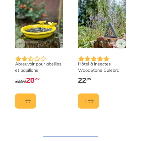
Abreuvoir pour abeilles
Hôtel à insectes
et papillons
WoodStone Culebra
20
22
,69
,99
22,99