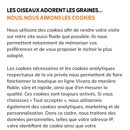
💛
Dernier coup de pouce d'été
: jusqu'à
-15%
sur une sélection de
catégories.
LES OISEAUX ADORENT LES GRAINES...
NOUS, NOUS AIMONS LES COOKIES
Retours sans frais pendant 60 jours
Nous utilisons des cookies afin de rendre votre visite
sur notre site aussi fluide que possible. Ils nous
permettent notamment de mémoriser vos
préférences et de vous proposer le nichoir le plus
Votre Salon Éco-responsable
adapté.
VOTRE JARDIN, VOTRE SALON ÉCO-
Les cookies nécessaires et les cookies analytiques
RESPONSABLE
respectueux de la vie privée nous permettent de faire
fonctionner la boutique en ligne Vivara de manière
fiable, sûre et rapide, ainsi que d’en mesurer la
qualité. Ces cookies sont toujours activés. Si vous
choisissez « Tout accepter », nous utiliserons
également des cookies analytiques, marketing et de
personnalisation. Dans ce cadre, nous traitons des
données personnelles, telles que votre adresse IP,
votre identifiant de cookie ainsi que votre