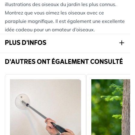
illustrations des oiseaux du jardin les plus connus.
Montrez que vous aimez les oiseaux avec ce
parapluie magnifique. Il est également une excellente
idée cadeau pour un amateur d’oiseaux.
PLUS D'INFOS
Réf.
974330174
D'AUTRES ONT ÉGALEMENT CONSULTÉ
Marque
Esschert
Largeur
110 mm
Hauteur
5 mm
Longeur
920 mm
Poids
0.38 kg
Lire La Suite