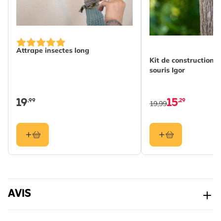
Attrape insectes long
Kit de construction 
souris Igor
19
15
,99
,29
19,99
AVIS