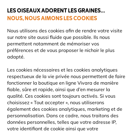
💛
Dernier coup de pouce d'été
: jusqu'à
-15%
sur une sélection de
catégories.
LES OISEAUX ADORENT LES GRAINES...
NOUS, NOUS AIMONS LES COOKIES
Livraison express gratuite dès 59 €
Très bien noté dans 11 pays
Nous utilisons des cookies afin de rendre votre visite
sur notre site aussi fluide que possible. Ils nous
permettent notamment de mémoriser vos
préférences et de vous proposer le nichoir le plus
Cadeaux
11463
adapté.
Les cookies nécessaires et les cookies analytiques
respectueux de la vie privée nous permettent de faire
fonctionner la boutique en ligne Vivara de manière
fiable, sûre et rapide, ainsi que d’en mesurer la
qualité. Ces cookies sont toujours activés. Si vous
choisissez « Tout accepter », nous utiliserons
également des cookies analytiques, marketing et de
personnalisation. Dans ce cadre, nous traitons des
données personnelles, telles que votre adresse IP,
votre identifiant de cookie ainsi que votre