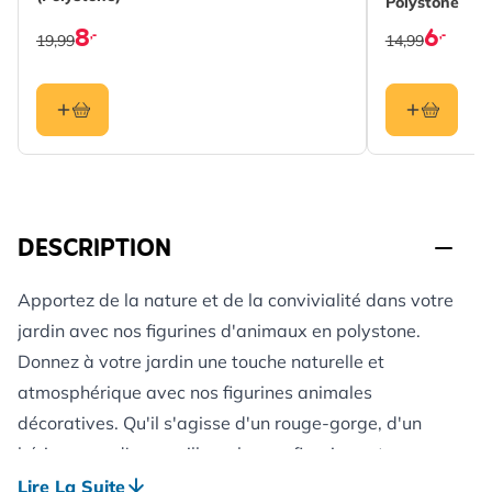
Polystone
8
6
,-
,-
19,99
14,99
DESCRIPTION
Apportez de la nature et de la convivialité dans votre
jardin avec nos figurines d'animaux en polystone.
Donnez à votre jardin une touche naturelle et
atmosphérique avec nos figurines animales
décoratives. Qu'il s'agisse d'un rouge-gorge, d'un
hérisson ou d'un papillon, chaque figurine est
fabriquée avec un grand souci du détail et apporte
Lire La Suite