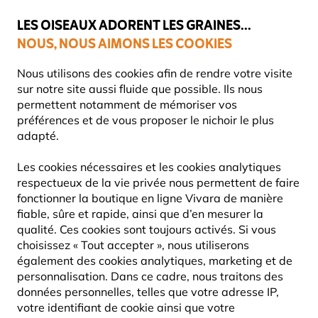
💛
Dernier coup de pouce d'été
: jusqu'à
-15%
sur une sélection de
catégories.
LES OISEAUX ADORENT LES GRAINES...
NOUS, NOUS AIMONS LES COOKIES
Livraison express gratuite dès 59 €
Très bien noté dans 11 pays
Nous utilisons des cookies afin de rendre votre visite
sur notre site aussi fluide que possible. Ils nous
permettent notamment de mémoriser vos
préférences et de vous proposer le nichoir le plus
Offres
Destockage
adapté.
Les cookies nécessaires et les cookies analytiques
60% DE RÉDUCTION
respectueux de la vie privée nous permettent de faire
fonctionner la boutique en ligne Vivara de manière
fiable, sûre et rapide, ainsi que d’en mesurer la
qualité. Ces cookies sont toujours activés. Si vous
choisissez « Tout accepter », nous utiliserons
également des cookies analytiques, marketing et de
personnalisation. Dans ce cadre, nous traitons des
données personnelles, telles que votre adresse IP,
votre identifiant de cookie ainsi que votre