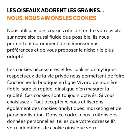
💛
Dernier coup de pouce d'été
: jusqu'à
-15%
sur une sélection de
catégories.
LES OISEAUX ADORENT LES GRAINES...
NOUS, NOUS AIMONS LES COOKIES
Livraison express gratuite dès 59 €
Nous utilisons des cookies afin de rendre votre visite
sur notre site aussi fluide que possible. Ils nous
permettent notamment de mémoriser vos
préférences et de vous proposer le nichoir le plus
Blog
Nouvelles
Comment créer une mare naturelle 
adapté.
COMMENT CRÉER UNE MARE
Les cookies nécessaires et les cookies analytiques
NATURELLE – GUIDE ÉTAPE
respectueux de la vie privée nous permettent de faire
fonctionner la boutique en ligne Vivara de manière
PAR ÉTAPE
fiable, sûre et rapide, ainsi que d’en mesurer la
qualité. Ces cookies sont toujours activés. Si vous
choisissez « Tout accepter », nous utiliserons
également des cookies analytiques, marketing et de
NOUVELLES
INFORMATION
Vivara
06
personnalisation. Dans ce cadre, nous traitons des
Content
Août
FAUNE
CONSEILS & ASTUCES
données personnelles, telles que votre adresse IP,
Team
2025
JARDIN
votre identifiant de cookie ainsi que votre