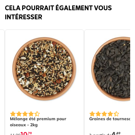
CELA POURRAIT ÉGALEMENT VOUS
INTÉRESSER
ons chosen on the product page
The price depends o
Mélange été premium pour
Graines de tournesol 
oiseaux - 2kg
,79
,49