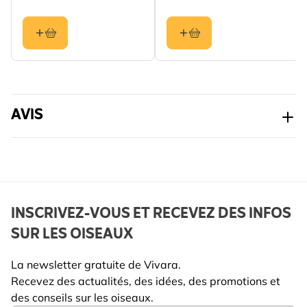
Chaque élément du silo a une conception
Couleur
Vert
ergonomique pour garantir une efficacité maximale
Matériau
Métal
et une utilisation facile, comme le fond incliné qui
permet que toute la nourriture soit consommée, le
couvercle ou le crochet solide. Ils sont tous fabriqués
avec un alliage de métal résistant à la rouille.
AVIS
INSCRIVEZ-VOUS ET RECEVEZ DES INFOS
SUR LES OISEAUX
La newsletter gratuite de Vivara.
Recevez des actualités, des idées, des promotions et
des conseils sur les oiseaux.