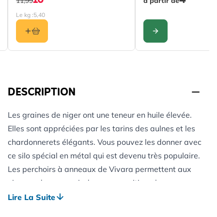
10
4
11,99
à partir de
Le kg :
5,40
CONFIGURER
DESCRIPTION
Les graines de niger ont une teneur en huile élevée.
Elles sont appréciées par les tarins des aulnes et les
chardonnerets élégants. Vous pouvez les donner avec
ce silo spécial en métal qui est devenu très populaire.
Les perchoirs à anneaux de Vivara permettent aux
oiseaux de se nourrir dans une position plus
confortable (la tête vers l’avant). Ils peuvent ainsi
Lire La Suite
continuer à surveiller les prédateurs.