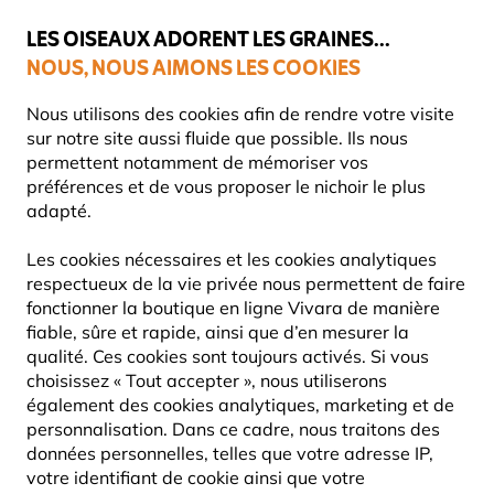
💛
Dernier coup de pouce d'été
: jusqu'à
-15%
sur une sélection de
catégories.
LES OISEAUX ADORENT LES GRAINES...
NOUS, NOUS AIMONS LES COOKIES
Livraison express gratuite dès 59 €
Très bien noté dans 11 pays
Nous utilisons des cookies afin de rendre votre visite
sur notre site aussi fluide que possible. Ils nous
permettent notamment de mémoriser vos
préférences et de vous proposer le nichoir le plus
Mangeoires Pour Oiseaux
Silos pour graines
adapté.
Les cookies nécessaires et les cookies analytiques
10% DE RÉDUCTION
respectueux de la vie privée nous permettent de faire
fonctionner la boutique en ligne Vivara de manière
fiable, sûre et rapide, ainsi que d’en mesurer la
qualité. Ces cookies sont toujours activés. Si vous
choisissez « Tout accepter », nous utiliserons
également des cookies analytiques, marketing et de
personnalisation. Dans ce cadre, nous traitons des
données personnelles, telles que votre adresse IP,
votre identifiant de cookie ainsi que votre