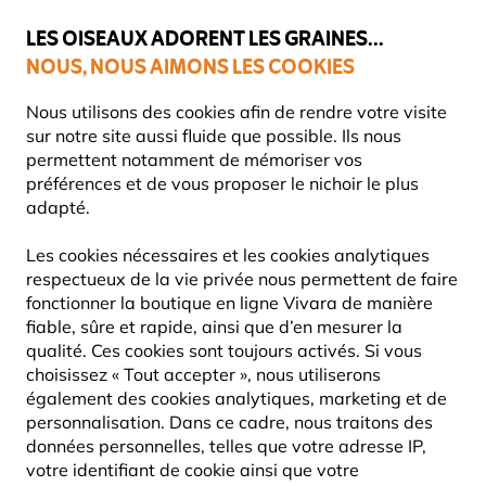
💛
Dernier coup de pouce d'été
: jusqu'à
-15%
sur une sélection de
catégories.
LES OISEAUX ADORENT LES GRAINES...
NOUS, NOUS AIMONS LES COOKIES
Livraison express gratuite dès 59 €
Très bien noté dans 11 pays
Nous utilisons des cookies afin de rendre votre visite
sur notre site aussi fluide que possible. Ils nous
permettent notamment de mémoriser vos
préférences et de vous proposer le nichoir le plus
Mangeoires Pour Oiseaux
Silos pour graines
adapté.
Les cookies nécessaires et les cookies analytiques
10% DE RÉDUCTION
respectueux de la vie privée nous permettent de faire
fonctionner la boutique en ligne Vivara de manière
fiable, sûre et rapide, ainsi que d’en mesurer la
qualité. Ces cookies sont toujours activés. Si vous
choisissez « Tout accepter », nous utiliserons
également des cookies analytiques, marketing et de
personnalisation. Dans ce cadre, nous traitons des
données personnelles, telles que votre adresse IP,
votre identifiant de cookie ainsi que votre