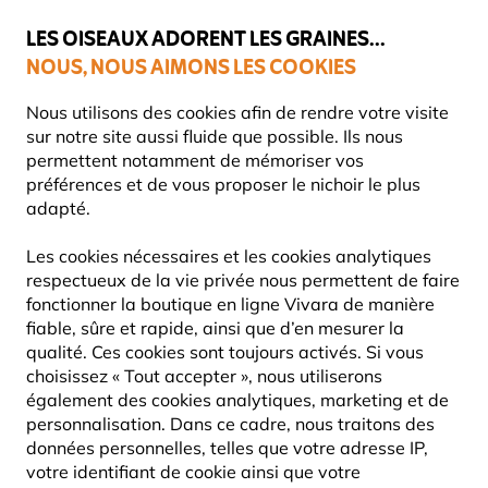
💛
Dernier coup de pouce d'été
: jusqu'à
-15%
sur une sélection de
catégories.
LES OISEAUX ADORENT LES GRAINES...
NOUS, NOUS AIMONS LES COOKIES
Livraison express gratuite dès 59 €
Très bien noté dans 11 pays
Nous utilisons des cookies afin de rendre votre visite
sur notre site aussi fluide que possible. Ils nous
permettent notamment de mémoriser vos
préférences et de vous proposer le nichoir le plus
Cadeaux
Sacs
adapté.
Les cookies nécessaires et les cookies analytiques
respectueux de la vie privée nous permettent de faire
fonctionner la boutique en ligne Vivara de manière
fiable, sûre et rapide, ainsi que d’en mesurer la
qualité. Ces cookies sont toujours activés. Si vous
choisissez « Tout accepter », nous utiliserons
également des cookies analytiques, marketing et de
personnalisation. Dans ce cadre, nous traitons des
données personnelles, telles que votre adresse IP,
votre identifiant de cookie ainsi que votre