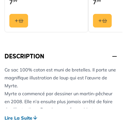
7
7
,99
,99
DESCRIPTION
Ce sac 100% coton est muni de bretelles. Il porte une
magnifique illustration de loup qui est l’œuvre de
Myrte.
Myrte a commencé par dessiner un martin-pêcheur
en 2008. Elle n’a ensuite plus jamais arrêté de faire
des illustrations. Depuis son enfance, Myrte a une
grande passion pour la nature qu’elle exprime dans
Lire La Suite
ses œuvres. Myrte est aujourd’hui devenue une