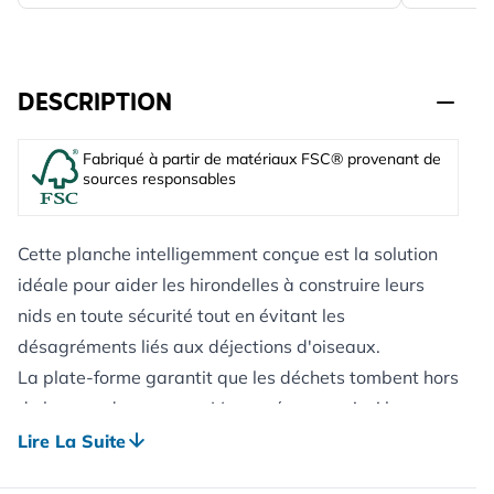
DESCRIPTION
Fabriqué à partir de matériaux FSC® provenant de
sources responsables
Cette planche intelligemment conçue est la solution
idéale pour aider les hirondelles à construire leurs
nids en toute sécurité tout en évitant les
désagréments liés aux déjections d'oiseaux.
La plate-forme garantit que les déchets tombent hors
de la zone de passage. Vous préservez ainsi la
propreté de vos fenêtres, terrasses et allées.
Lire La Suite
Créez un environnement propice à la cohabitation