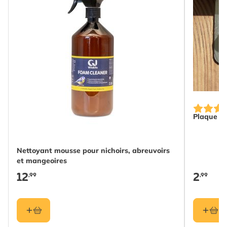
Plaque de
Nettoyant mousse pour nichoirs, abreuvoirs
et mangeoires
12
2
,99
,99