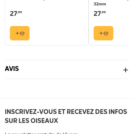
Couleur
Blanc
32mm
27
27
,99
,99
Matériau
Bois (FSC® 100%)
AVIS
INSCRIVEZ-VOUS ET RECEVEZ DES INFOS
SUR LES OISEAUX