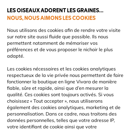
💛
Dernier coup de pouce d'été
: jusqu'à
-15%
sur une sélection de
catégories.
LES OISEAUX ADORENT LES GRAINES...
NOUS, NOUS AIMONS LES COOKIES
Livraison express gratuite dès 59 €
Très bien noté dans 11 pays
Nous utilisons des cookies afin de rendre votre visite
sur notre site aussi fluide que possible. Ils nous
permettent notamment de mémoriser vos
préférences et de vous proposer le nichoir le plus
Nichoirs
Accessoires pour nichoirs
adapté.
Les cookies nécessaires et les cookies analytiques
respectueux de la vie privée nous permettent de faire
fonctionner la boutique en ligne Vivara de manière
fiable, sûre et rapide, ainsi que d’en mesurer la
qualité. Ces cookies sont toujours activés. Si vous
choisissez « Tout accepter », nous utiliserons
également des cookies analytiques, marketing et de
personnalisation. Dans ce cadre, nous traitons des
données personnelles, telles que votre adresse IP,
votre identifiant de cookie ainsi que votre