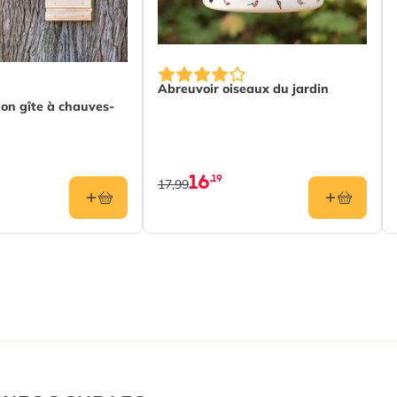
Abreuvoir oiseaux du jardin
ion gîte à chauves-
16
,19
17,99