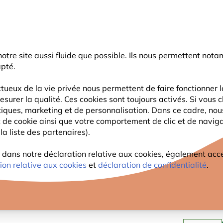
rnier coup de pouce d'été
: jusqu'à
-15%
sur une sélection de catégo
r notre site aussi fluide que possible. Ils nous permettent n
Chercher
apté.
tueux de la vie privée nous permettent de faire fonctionner l
esurer la qualité. Ces cookies sont toujours activés. Si vous c
FAUNE
PLANTES
OBSERVATION
ENFANTS
tiques, marketing et de personnalisation. Dans ce cadre, no
ant de cookie ainsi que votre comportement de clic et de navig
la liste des partenaires).
PARAP
ans notre déclaration relative aux cookies, également access
ion relative aux cookies
et
déclaration de confidentialité
.
13
,99