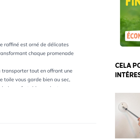
 raffiné est orné de délicates
t, transformant chaque promenade
CELA P
 à transporter tout en offrant une
INTÉRE
ge toile vous garde bien au sec,
n bois confortable rendent son
 spéciales, ce parapluie associe
ccessoire aussi esthétique que