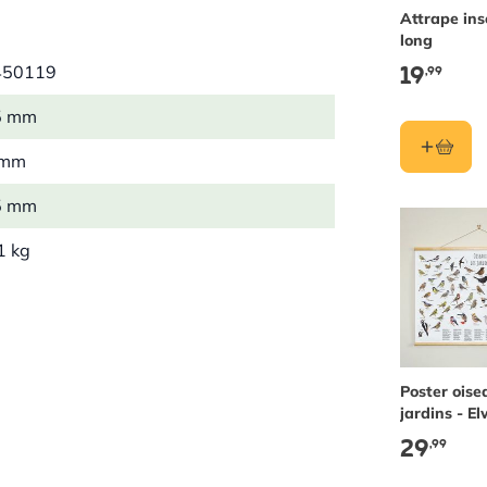
Attrape ins
long
19
450119
,99
5 mm
 mm
5 mm
1 kg
c
ester
Poster oise
jardins - E
der Kolk
29
,99