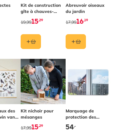
ectes
Kit de construction
Abreuvoir oiseaux
gîte à chauves-
du jardin
souris Igor
15
16
,29
,19
19,99
17,99
aux des
Kit nichoir pour
Marquage de
lwin van
mésanges
protection des
oiseaux SEEN
15
54
,29
,-
17,99
Elements 25m