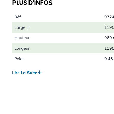
PLUS D'INFOS
Réf.
972
Largeur
119
Hauteur
960
Longeur
119
Poids
0.45
Couleur
Blan
Lire La Suite
Matériau
Poly