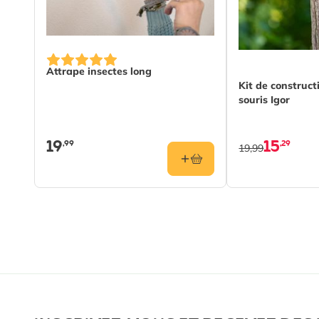
Attrape insectes long
Kit de construct
souris Igor
19
15
,99
,29
19,99