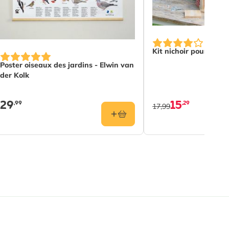
Kit nichoir pour més
Poster oiseaux des jardins - Elwin van
der Kolk
29
15
,99
,29
17,99