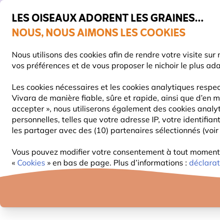
💛
De
LES OISEAUX ADORENT LES GRAINES...
NOUS, NOUS AIMONS LES COOKIES
Très bien noté dans 11 pays
Livraison express gratuite dès 59 €
Nous utilisons des cookies afin de rendre votre visite su
vos préférences et de vous proposer le nichoir le plus ad
Les cookies nécessaires et les cookies analytiques respec
Vivara de manière fiable, sûre et rapide, ainsi que d’en m
NOURRITURE
MANGEOIRES
NICHOIRS
accepter », nous utiliserons également des cookies analy
personnelles, telles que votre adresse IP, votre identifi
les partager avec des (10) partenaires sélectionnés (voir 
Cadeaux
11463
Parapluie aquarelle oiseaux
Vous pouvez modifier votre consentement à tout moment d
«
Cookies
» en bas de page. Plus d’informations :
déclarat