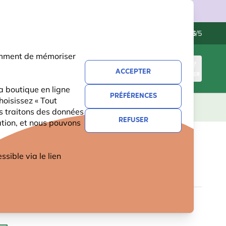
ries.
Contactez-nous
Excellent
-
4.6
/5
otamment de mémoriser
ACCEPTER
CONNEXION
PANIER
a boutique en ligne
PRÉFÉRENCES
hoisissez « Tout
CADEAUX
NOUVEAUTÉS
OFFRES
us traitons des données
REFUSER
ation, et nous pouvons
LUIE AQUARELLE OISEAUX
ible via le lien