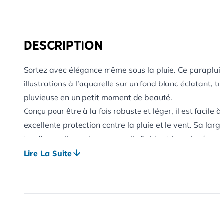
DESCRIPTION
Sortez avec élégance même sous la pluie. Ce parapluie
illustrations à l’aquarelle sur un fond blanc éclatan
pluvieuse en un petit moment de beauté.
Conçu pour être à la fois robuste et léger, il est facile
excellente protection contre la pluie et le vent. Sa lar
tandis que l’ouverture manuelle fluide et la poignée e
utilisation agréable, même lors de longues balades.
Lire La Suite
ÉLÉGANCE PRATIQUE
Parfait pour un usage quotidien ou pour des occasions
un design artistique à une fonctionnalité fiable. Un a
performant.