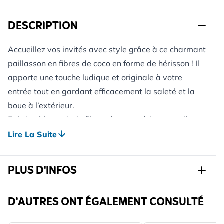
DESCRIPTION
Accueillez vos invités avec style grâce à ce charmant
paillasson en fibres de coco en forme de hérisson ! Il
apporte une touche ludique et originale à votre
entrée tout en gardant efficacement la saleté et la
boue à l’extérieur.
Fabriqué à partir de fibres de coco résistantes, il est
redoutable contre les salissures tout en restant doux
Lire La Suite
pour les semelles. Son envers en PVC antidérapant le
maintient parfaitement en place, même dans les
PLUS D'INFOS
entrées très fréquentées.
ÉLÉGANT ET FONCTIONNEL
Réf.
972310119
D'AUTRES ONT ÉGALEMENT CONSULTÉ
Sa forme de hérisson ajoute une note joyeuse à un
Largeur
750 mm