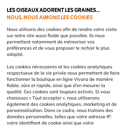
💛
Dernier coup de pouce d'été
: jusqu'à
-15%
sur une sélection de
catégories.
LES OISEAUX ADORENT LES GRAINES...
NOUS, NOUS AIMONS LES COOKIES
Livraison express gratuite dès 59 €
Nous utilisons des cookies afin de rendre votre visite
sur notre site aussi fluide que possible. Ils nous
permettent notamment de mémoriser vos
préférences et de vous proposer le nichoir le plus
Cadeaux
11463
adapté.
Les cookies nécessaires et les cookies analytiques
respectueux de la vie privée nous permettent de faire
fonctionner la boutique en ligne Vivara de manière
fiable, sûre et rapide, ainsi que d’en mesurer la
qualité. Ces cookies sont toujours activés. Si vous
choisissez « Tout accepter », nous utiliserons
également des cookies analytiques, marketing et de
personnalisation. Dans ce cadre, nous traitons des
données personnelles, telles que votre adresse IP,
votre identifiant de cookie ainsi que votre