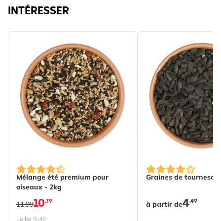
INTÉRESSER
The price depends o
Mélange été premium pour
Graines de tournesol 
oiseaux - 2kg
10
4
,79
,49
11,99
à partir de
Le kg :
5,40