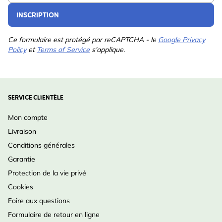
amoureux de la nature.
INSCRIPTION
Chaque pièce est unique : aspect artisanal avec des
motifs individuels – aucun ne se ressemble.
Ce formulaire est protégé par reCAPTCHA - le
Google Privacy
Policy
et
Terms of Service
s'applique.
Fait partie de la gamme durable Vierno, conçue avec
soin pour les oiseaux.
SERVICE CLIENTÈLE
Mon compte
Livraison
Conditions générales
Garantie
Protection de la vie privé
Cookies
Foire aux questions
Formulaire de retour en ligne