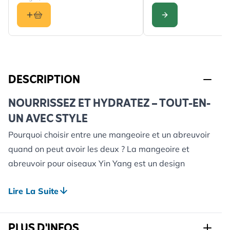
CONFIGURER
DESCRIPTION
NOURRISSEZ ET HYDRATEZ – TOUT-EN-
UN AVEC STYLE
Pourquoi choisir entre une mangeoire et un abreuvoir
quand on peut avoir les deux ? La mangeoire et
abreuvoir pour oiseaux Yin Yang est un design
astucieux deux-en-un issu de notre gamme à succès
Lire La Suite
Vierno. Elle offre aux oiseaux un accès facile à la
nourriture
et
à l’eau – ce qu’ils apprécient
particulièrement lorsqu’ils picorent des graines
PLUS D'INFOS