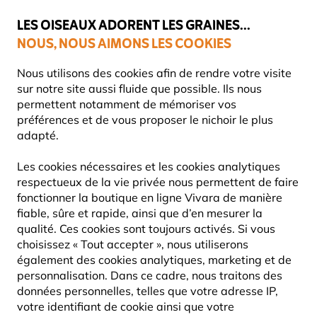
💛
Dernier coup de pouce d'été
: jusqu'à
-15%
sur une sélection de
catégories.
LES OISEAUX ADORENT LES GRAINES...
NOUS, NOUS AIMONS LES COOKIES
Livraison express gratuite dès 59 €
Très bien noté dans 11 pays
Nous utilisons des cookies afin de rendre votre visite
sur notre site aussi fluide que possible. Ils nous
permettent notamment de mémoriser vos
préférences et de vous proposer le nichoir le plus
Mangeoires Pour Oiseaux
Mangeoires et Silos pour grain
adapté.
Les cookies nécessaires et les cookies analytiques
10% DE RÉDUCTION
respectueux de la vie privée nous permettent de faire
fonctionner la boutique en ligne Vivara de manière
fiable, sûre et rapide, ainsi que d’en mesurer la
qualité. Ces cookies sont toujours activés. Si vous
choisissez « Tout accepter », nous utiliserons
également des cookies analytiques, marketing et de
personnalisation. Dans ce cadre, nous traitons des
données personnelles, telles que votre adresse IP,
votre identifiant de cookie ainsi que votre