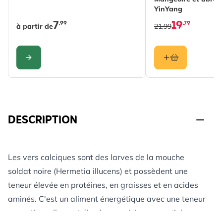
YinYang
7
19
,99
,79
à partir de
21,99
CONFIGURER
DESCRIPTION
Les vers calciques sont des larves de la mouche
soldat noire (Hermetia illucens) et possèdent une
teneur élevée en protéines, en graisses et en acides
aminés. C'est un aliment énergétique avec une teneur
exceptionnellement élevée en calcium essentiel pour