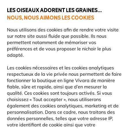
💛
Dernier coup de pouce d'été
: jusqu'à
-15%
sur une sélection de
catégories.
LES OISEAUX ADORENT LES GRAINES...
NOUS, NOUS AIMONS LES COOKIES
Livraison express gratuite dès 59 €
Très bien noté dans 11 pays
Nous utilisons des cookies afin de rendre votre visite
sur notre site aussi fluide que possible. Ils nous
permettent notamment de mémoriser vos
préférences et de vous proposer le nichoir le plus
Nourriture Pour Oiseaux
Vers de farine et insectes
adapté.
Les cookies nécessaires et les cookies analytiques
10% DE RÉDUCTION
respectueux de la vie privée nous permettent de faire
fonctionner la boutique en ligne Vivara de manière
fiable, sûre et rapide, ainsi que d’en mesurer la
qualité. Ces cookies sont toujours activés. Si vous
choisissez « Tout accepter », nous utiliserons
également des cookies analytiques, marketing et de
personnalisation. Dans ce cadre, nous traitons des
données personnelles, telles que votre adresse IP,
votre identifiant de cookie ainsi que votre