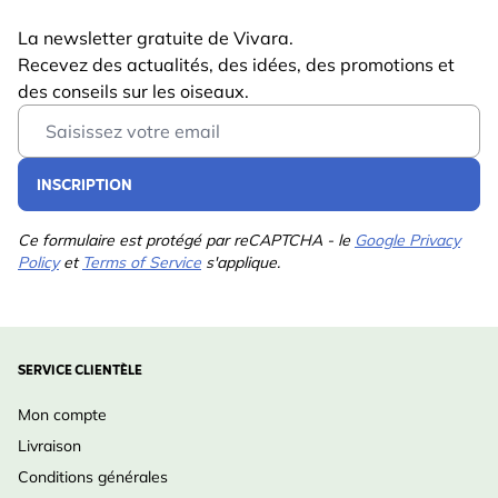
Espèces
Mésange bleue, Mésange
La newsletter gratuite de Vivara.
d'oiseaux
charbonnière, Mésange
Recevez des actualités, des idées, des promotions et
noire, Mésange huppée,
des conseils sur les oiseaux.
Mésange à longue queue,
Email Address
Moineau domestique,
Moineau friquet, Rouge-
INSCRIPTION
gorge, Grive musicienne,
Étourneau, Merle
Ce formulaire est protégé par reCAPTCHA - le
Google Privacy
Policy
et
Terms of Service
s'applique.
SERVICE CLIENTÈLE
Mon compte
Livraison
Conditions générales