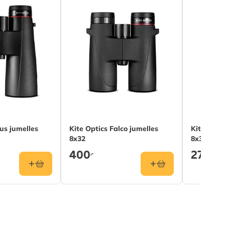
us jumelles
Kite Optics Falco jumelles
Kite Opti
8x32
8x32
400
270
,-
,-