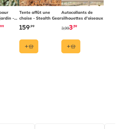
pour
Tente affût une
Autocollants de
jardin -
chaise - Stealth Gear
silhouettes d’oiseaux
159
3
,99
,99
,59
3,99