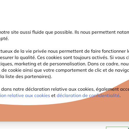
rnier coup de pouce d'été
: jusqu'à
-15%
sur une sélection de catégo
r notre site aussi fluide que possible. Ils nous permettent n
Chercher
apté.
tueux de la vie privée nous permettent de faire fonctionner l
esurer la qualité. Ces cookies sont toujours activés. Si vous c
FAUNE
PLANTES
OBSERVATION
ENFANTS
tiques, marketing et de personnalisation. Dans ce cadre, no
ant de cookie ainsi que votre comportement de clic et de navig
la liste des partenaires).
ux
Kite Optics Ursus jumelles 8x42
KITE 
ans notre déclaration relative aux cookies, également access
ion relative aux cookies
et
déclaration de confidentialité
.
300