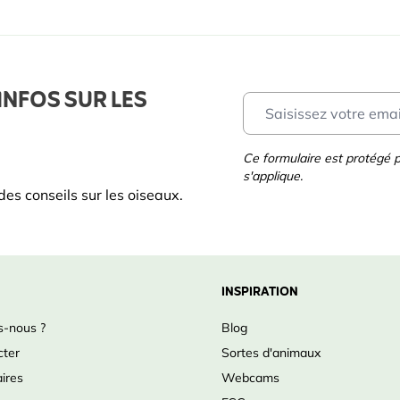
INFOS SUR LES
applicable
Ce formulaire est protégé
s'applique.
es conseils sur les oiseaux.
INSPIRATION
-nous ?
Blog
cter
Sortes d'animaux
ires
Webcams