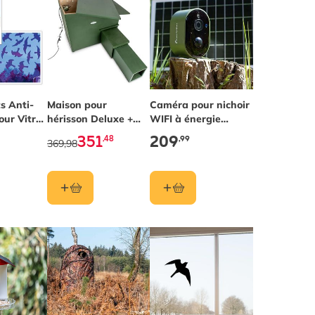
s Anti-
The price depends on the options chosen on the pr
Maison pour
Caméra pour nichoir
our Vitres
hérisson Deluxe +
WIFI à énergie
caméra WiFi
solaire
351
209
,48
,99
369,98