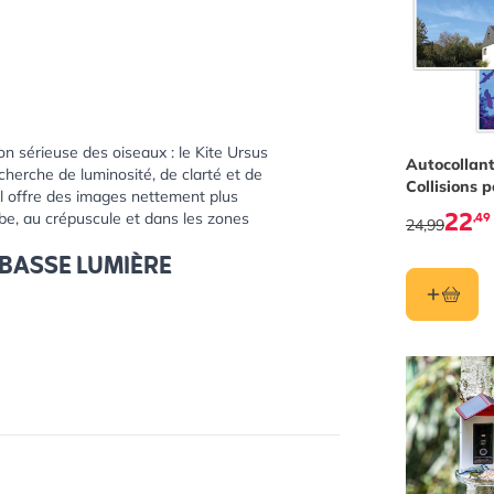
on sérieuse des oiseaux : le Kite Ursus
Autocollant
cherche de luminosité, de clarté et de
Collisions p
il offre des images nettement plus
- Invisibles
22
,49
ube, au crépuscule et dans les zones
24,99
BASSE LUMIÈRE
 grossissement, luminosité et champ de
ues. Les traitements multicouches MHR
s produisent des détails nets et des
 de faible luminosité.
SIONS
à quatre positions et la molette de
le pendant de longues périodes