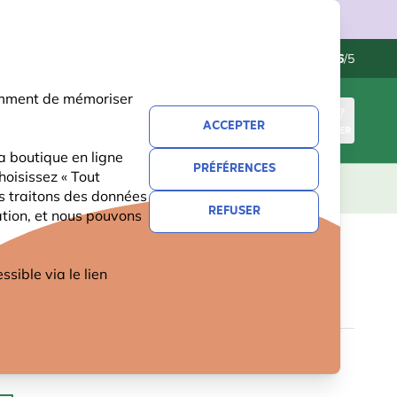
ries.
Contactez-nous
Excellent
-
4.6
/5
otamment de mémoriser
ACCEPTER
CONNEXION
PANIER
a boutique en ligne
PRÉFÉRENCES
hoisissez « Tout
CADEAUX
NOUVEAUTÉS
OFFRES
us traitons des données
REFUSER
ation, et nous pouvons
OPTICS URSUS JUMELLES 8X42
ible via le lien
,-