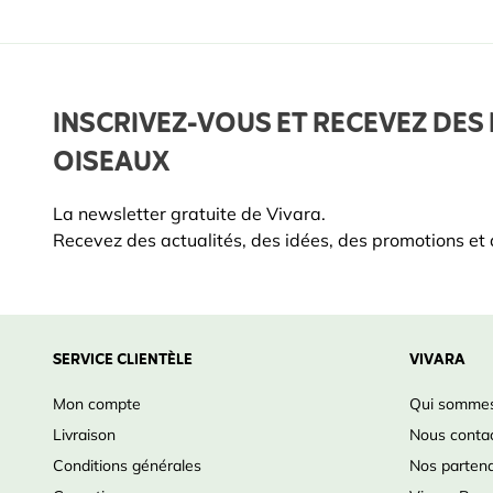
Digiscopie
non
Connexion trépied
non
INSCRIVEZ-VOUS ET RECEVEZ DES 
Inclinable
Non 
OISEAUX
Rempli d'azote
Oui
La newsletter gratuite de Vivara.
Recevez des actualités, des idées, des promotions et d
SERVICE CLIENTÈLE
VIVARA
Mon compte
Qui sommes
Livraison
Nous conta
Conditions générales
Nos partena