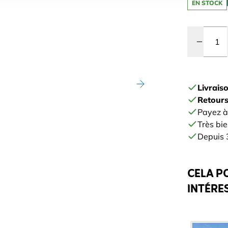
EN STOCK
Quantité
Livrais
Retours
Payez à
Très bie
Depuis 3
CELA P
INTÉRE