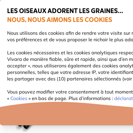
💛
De
LES OISEAUX ADORENT LES GRAINES...
NOUS, NOUS AIMONS LES COOKIES
Très bien noté dans 11 pays
Livraison express gratuite dès 59 €
Nous utilisons des cookies afin de rendre votre visite su
vos préférences et de vous proposer le nichoir le plus ad
Les cookies nécessaires et les cookies analytiques respec
Vivara de manière fiable, sûre et rapide, ainsi que d’en m
NOURRITURE
MANGEOIRES
NICHOIRS
accepter », nous utiliserons également des cookies analy
personnelles, telles que votre adresse IP, votre identifi
les partager avec des (10) partenaires sélectionnés (voir 
Observer la nature
Jumelles d’observation des oisea
Vous pouvez modifier votre consentement à tout moment d
«
Cookies
» en bas de page. Plus d’informations :
déclarat