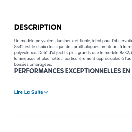
DESCRIPTION
Un modèle polyvalent, lumineux et fiable, idéal pour l'observati
8×42 est le choix classique des ornithologues amateurs à la re
polyvalence. Doté d'objectifs plus grands que le modèle 8×32, 
lumineuses et plus nettes, particulièrement appréciables à l'a
boisées ombragées.
PERFORMANCES EXCEPTIONNELLES EN 
La configuration populaire 8×42 offre un équilibre idéal entre
vision, ce qui en fait un modèle très apprécié des ornitholog
Lire La Suite
de Kite et les revêtements de prismes hautement réfléchissant
couleurs magnifiquement naturelles, même dans des conditions
CONFORTABLE POUR DE LONGUES SES
Le gainage en caoutchouc ergonomique, les œilletons twist-up 
mise au point fluide et précise garantissent confort et contrô