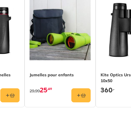
mm
 mm
m
 m
melles
Jumelles pour enfants
Kite Optics Urs
10x50
25
360
,49
,-
29,99