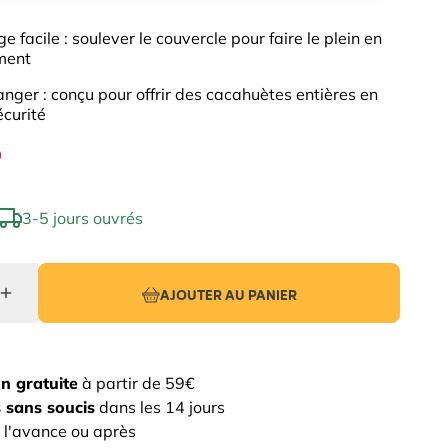
e facile : soulever le couvercle pour faire le plein en
ment
nger : conçu pour offrir des cacahuètes entières en
écurité
0
3-5 jours ouvrés
AJOUTER AU PANIER
on gratuite
à partir de 59€
 sans soucis
dans les 14 jours
 l'avance ou après