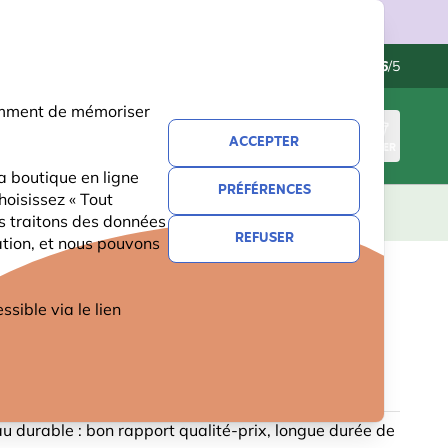
ries.
Contactez-nous
Excellent
-
4.6
/5
otamment de mémoriser
ACCEPTER
CONNEXION
PANIER
a boutique en ligne
PRÉFÉRENCES
hoisissez « Tout
CADEAUX
NOUVEAUTÉS
OFFRES
us traitons des données
REFUSER
ation, et nous pouvons
IBUTEUR DE CACAHUÈTES EN
ible via le lien
 HIOS VERT
u durable : bon rapport qualité-prix, longue durée de