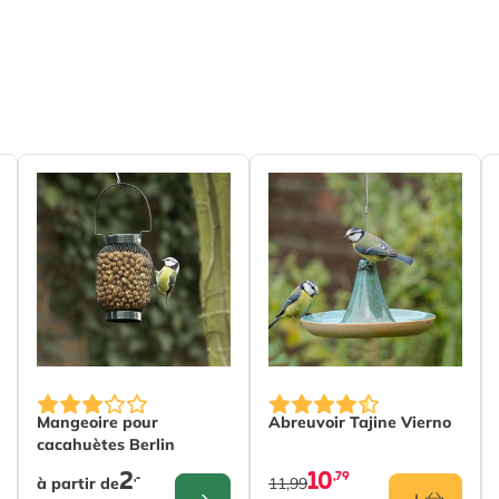
l
The price depends on the options chosen on the produc
Mangeoire pour
Abreuvoir Tajine Vierno
cacahuètes Berlin
2
10
,79
,-
à partir de
11,99