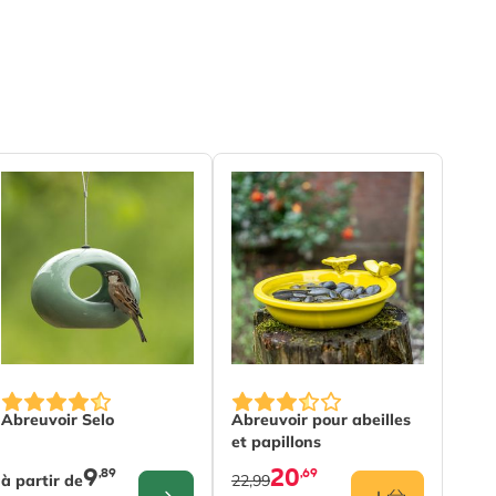
t page
The price depends on the options chosen on the product pa
Abreuvoir Selo
Abreuvoir pour abeilles
et papillons
9
20
,89
,69
à partir de
22,99