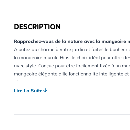
DESCRIPTION
Rapprochez-vous de la nature avec la mangeoire 
Ajoutez du charme à votre jardin et faites le bonheur
la mangeoire murale Hios, le choix idéal pour offrir d
avec style. Conçue pour être facilement fixée à un mur
mangeoire élégante allie fonctionnalité intelligente 
oiseaux.
Le filet hygiénique permet aux oiseaux de voir les noix 
Lire La Suite
empêchant d'en prendre des morceaux entiers (ce qui
Un anneau ergonomique offre aux oiseaux un endroit c
pendant qu'ils se nourrissent, sans perdre de vue leur
se sentir en sécurité et détendus.