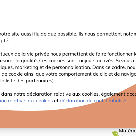
rnier coup de pouce d'été
: jusqu'à
-15%
sur une sélection de catégo
r notre site aussi fluide que possible. Ils nous permettent n
Chercher
apté.
tueux de la vie privée nous permettent de faire fonctionner l
esurer la qualité. Ces cookies sont toujours activés. Si vous c
FAUNE
PLANTES
OBSERVATION
ENFANTS
tiques, marketing et de personnalisation. Dans ce cadre, no
ant de cookie ainsi que votre comportement de clic et de navig
la liste des partenaires).
tes
Distributeur de cacahuètes en métal Hios vert
DISTR
ans notre déclaration relative aux cookies, également access
ion relative aux cookies
et
déclaration de confidentialité
.
MÉTAL
Matéria