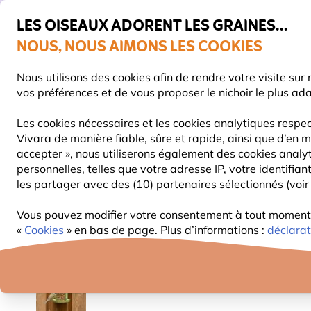
💛
De
LES OISEAUX ADORENT LES GRAINES...
NOUS, NOUS AIMONS LES COOKIES
Très bien noté dans 11 pays
Livraison express gratuite dès 59 €
Nous utilisons des cookies afin de rendre votre visite su
vos préférences et de vous proposer le nichoir le plus ad
Les cookies nécessaires et les cookies analytiques respec
Vivara de manière fiable, sûre et rapide, ainsi que d’en m
NOURRITURE
MANGEOIRES
NICHOIRS
accepter », nous utiliserons également des cookies analy
personnelles, telles que votre adresse IP, votre identifi
les partager avec des (10) partenaires sélectionnés (voir 
Mangeoires Pour Oiseaux
Mangeoires pour cacahuè
Vous pouvez modifier votre consentement à tout moment d
50% DE RÉDUCTION
«
Cookies
» en bas de page. Plus d’informations :
déclarat