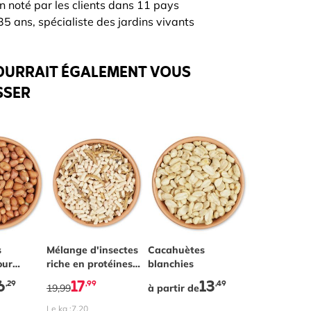
n noté par les clients dans 11 pays
5 ans, spécialiste des jardins vivants
OURRAIT ÉGALEMENT VOUS
SSER
depends on the options chosen on the product page
s
Mélange d'insectes
The price depends on the optio
Cacahuètes
our
riche en protéines
blanchies
2.5kg
6
17
13
,29
,99
,49
19,99
à partir de
Le kg :
7,20