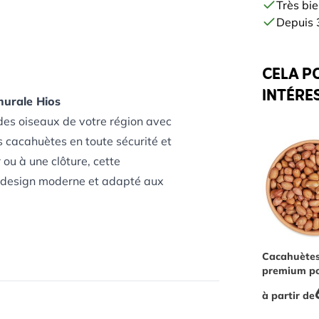
Très bie
Depuis 3
CELA P
INTÉRE
murale Hios
 des oiseaux de votre région avec
es cacahuètes en toute sécurité et
 ou à une clôture, cette
et design moderne et adapté aux
à l'intérieur tout en les
 peut provoquer un étouffement).
The price 
Cacahuète
onfortable et sûr où se poser
premium p
 environnement, ce qui les aide à
oiseaux
à partir de