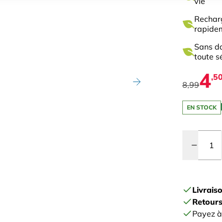
vie
Recharg
rapide
Sans da
toute s
4
,5
8,99
EN STOCK
Quantité
Livrais
Retours
Payez à