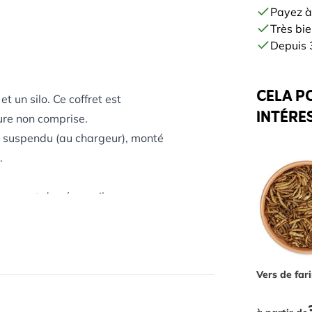
Payez à
Très bie
Depuis 3
CELA P
 un silo. Ce coffret est
INTÉRE
ure non comprise.
e suspendu (au chargeur), monté
.
eaux et des écureuils.
itant le démontage, le nettoyage
The price 
Vers de far