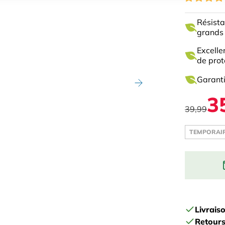
Résista
grands
Excelle
de prot
Garanti
3
39,99
TEMPORAIR
Enter your 
stock:
Livrais
Retours