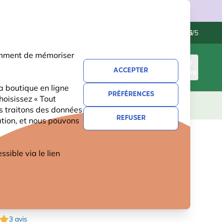
ries.
Contactez-nous
Excellent
-
4.6
/5
otamment de mémoriser
ACCEPTER
CONNEXION
PANIER
a boutique en ligne
PRÉFÉRENCES
hoisissez « Tout
CADEAUX
NOUVEAUTÉS
OFFRES
us traitons des données
REFUSER
ation, et nous pouvons
ET AVEC PROTECTION
ible via le lien
BLE POUR SILO MAXI 4
TURES
3 avis