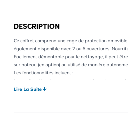
DESCRIPTION
Ce coffret comprend une cage de protection amovible et
également disponible avec 2 ou 6 ouvertures. Nourrit
Facilement démontable pour le nettoyage, il peut êtr
sur poteau (en option) ou utilisé de manière autonome
Les fonctionnalités incluent :
Large diamètre de cage pour se protéger des gros ois
Base en treillis métallique pour le drainage.
Lire La Suite
Matériaux en acier robuste et conception simple facil
et le réassemblage.