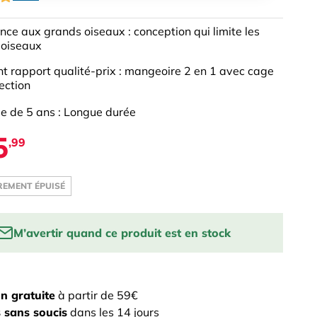
nce aux grands oiseaux : conception qui limite les
 oiseaux
nt rapport qualité-prix : mangeoire 2 en 1 avec cage
ection
e de 5 ans : Longue durée
5
,99
EMENT ÉPUISÉ
M’avertir quand ce produit est en stock
email to be notified when this product is back in
on gratuite
à partir de 59€
 sans soucis
dans les 14 jours