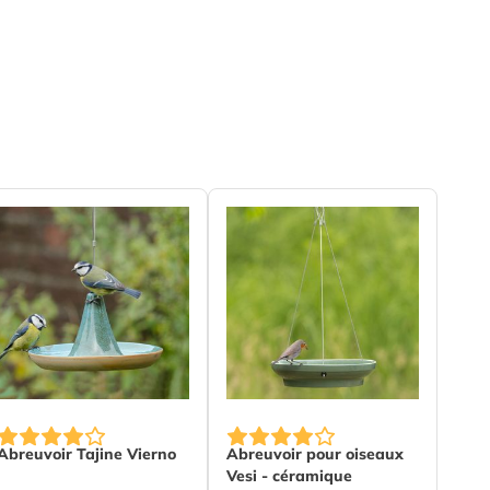
 page
tions chosen on the product page
The price depends on the option
Abreuvoir Tajine Vierno
Abreuvoir pour oiseaux
Vesi - céramique