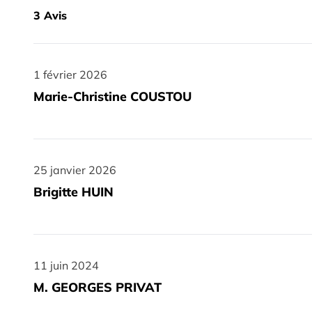
3
Avis
1 février 2026
1 février 2026
Marie-Christine COUSTOU
25 janvier 2026
25 janvier 2026
Brigitte HUIN
11 juin 2024
11 juin 2024
M. GEORGES PRIVAT