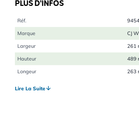
PLUS D'INFOS
Réf.
945
Marque
CJ Wi
Largeur
261
Hauteur
489
Longeur
263
Poids
1.28
Lire La Suite
Bénéfique pour
Oise
Espèces d'oiseaux
Moin
Mésa
Étou
Mésa