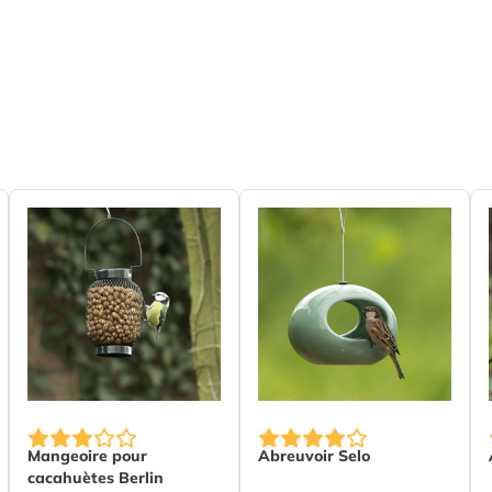
s, Mésange à longue queue, Sittelle
, Plastique
The price depends on the options chosen on the product
The price depends on the op
Mangeoire pour
Abreuvoir Selo
cacahuètes Berlin