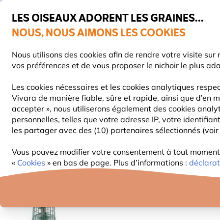
💛
De
LES OISEAUX ADORENT LES GRAINES...
NOUS, NOUS AIMONS LES COOKIES
Très bien noté dans 11 pays
Livraison express gratuite dès 59 €
Nous utilisons des cookies afin de rendre votre visite su
vos préférences et de vous proposer le nichoir le plus ad
Les cookies nécessaires et les cookies analytiques respec
Vivara de manière fiable, sûre et rapide, ainsi que d’en m
NOURRITURE
MANGEOIRES
NICHOIRS
accepter », nous utiliserons également des cookies analy
personnelles, telles que votre adresse IP, votre identifi
les partager avec des (10) partenaires sélectionnés (voir 
Mangeoires Pour Oiseaux
Silos pour graines
Coff
Vous pouvez modifier votre consentement à tout moment d
10% DE RÉDUCTION
«
Cookies
» en bas de page. Plus d’informations :
déclarat