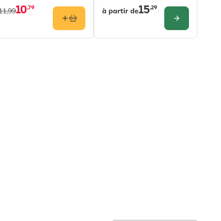
10
15
,79
,29
11,99
à partir de
R
CONFIGURER