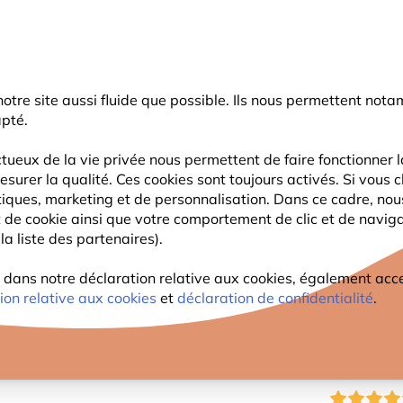
rnier coup de pouce d'été
: jusqu'à
-15%
sur une sélection de catégo
r notre site aussi fluide que possible. Ils nous permettent n
Chercher
apté.
tueux de la vie privée nous permettent de faire fonctionner l
esurer la qualité. Ces cookies sont toujours activés. Si vous c
FAUNE
PLANTES
OBSERVATION
ENFANTS
tiques, marketing et de personnalisation. Dans ce cadre, no
ant de cookie ainsi que votre comportement de clic et de navig
la liste des partenaires).
ret avec protection amovible pour silo maxi 4 ouvertures
COFFR
ans notre déclaration relative aux cookies, également access
ion relative aux cookies
et
déclaration de confidentialité
.
AMOVI
OUVER