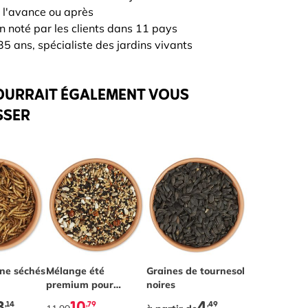
PRÉVENEZ-MOI
 l'avance ou après
n noté par les clients dans 11 pays
5 ans, spécialiste des jardins vivants
OURRAIT ÉGALEMENT VOUS
SSER
depends on the options chosen on the product page
ine séchés
Mélange été
The price depends on the optio
Graines de tournesol
premium pour
noires
oiseaux - 2kg
,14
,79
,49