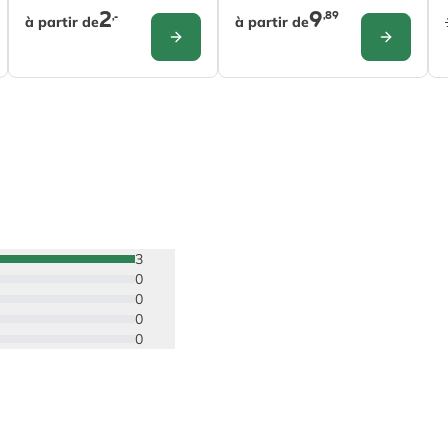
2
9
,89
,-
à partir de
à partir de
CONFIGURER
CONFIGURE
3
0
0
0
0