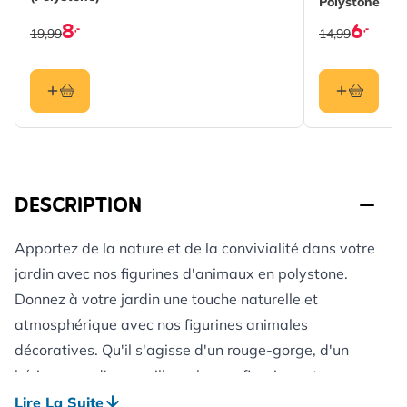
Polystone
8
6
,-
,-
19,99
14,99
DESCRIPTION
Apportez de la nature et de la convivialité dans votre
jardin avec nos figurines d'animaux en polystone.
Donnez à votre jardin une touche naturelle et
atmosphérique avec nos figurines animales
décoratives. Qu'il s'agisse d'un rouge-gorge, d'un
hérisson ou d'un papillon, chaque figurine est
fabriquée avec un grand souci du détail et apporte
Lire La Suite