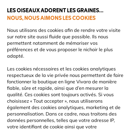
💛
Dernier coup de pouce d'été
: jusqu'à
-15%
sur une sélection de
catégories.
LES OISEAUX ADORENT LES GRAINES...
NOUS, NOUS AIMONS LES COOKIES
Livraison express gratuite dès 59 €
Très bien noté dans 11 pays
Nous utilisons des cookies afin de rendre votre visite
sur notre site aussi fluide que possible. Ils nous
permettent notamment de mémoriser vos
préférences et de vous proposer le nichoir le plus
Offres
Destockage
adapté.
Les cookies nécessaires et les cookies analytiques
60% DE RÉDUCTION
respectueux de la vie privée nous permettent de faire
fonctionner la boutique en ligne Vivara de manière
fiable, sûre et rapide, ainsi que d’en mesurer la
qualité. Ces cookies sont toujours activés. Si vous
choisissez « Tout accepter », nous utiliserons
également des cookies analytiques, marketing et de
personnalisation. Dans ce cadre, nous traitons des
données personnelles, telles que votre adresse IP,
votre identifiant de cookie ainsi que votre