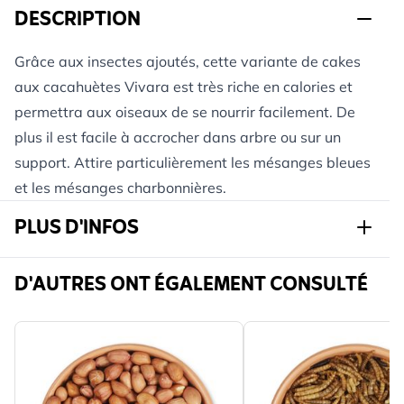
DESCRIPTION
Grâce aux insectes ajoutés, cette variante de cakes
aux cacahuètes Vivara est très riche en calories et
permettra aux oiseaux de se nourrir facilement. De
plus il est facile à accrocher dans arbre ou sur un
support. Attire particulièrement les mésanges bleues
et les mésanges charbonnières.
PLUS D'INFOS
Réf.
G-100210119-
D'AUTRES ONT ÉGALEMENT CONSULTÉ
100410120
Marque
CJ Wildlife
Calories par
697
100 g