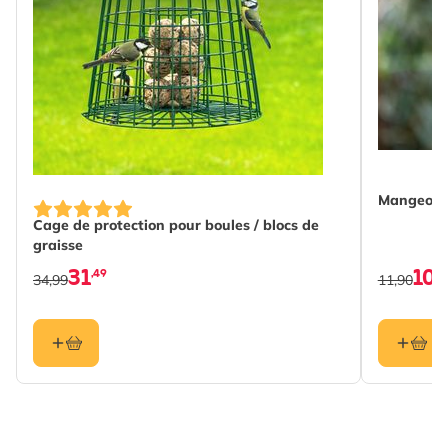
Mangeoire
Cage de protection pour boules / blocs de
graisse
31
10
,49
,7
34,99
11,90