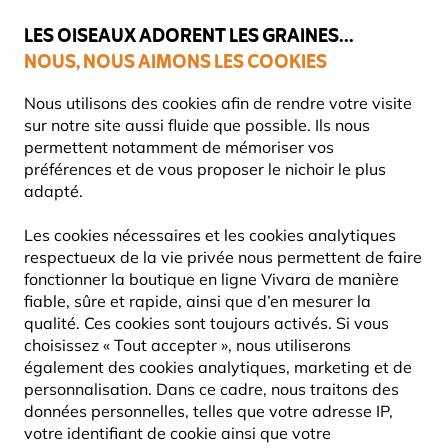
💛
Dernier coup de pouce d'été
: jusqu'à
-15%
sur une sélection de
catégories.
LES OISEAUX ADORENT LES GRAINES...
NOUS, NOUS AIMONS LES COOKIES
Livraison express gratuite dès 59 €
Très bien noté dans 11 pays
Nous utilisons des cookies afin de rendre votre visite
sur notre site aussi fluide que possible. Ils nous
permettent notamment de mémoriser vos
préférences et de vous proposer le nichoir le plus
Nourriture Pour Oiseaux
Nourriture pour oiseaux à base d
adapté.
Les cookies nécessaires et les cookies analytiques
10% DE RÉDUCTION
respectueux de la vie privée nous permettent de faire
fonctionner la boutique en ligne Vivara de manière
fiable, sûre et rapide, ainsi que d’en mesurer la
qualité. Ces cookies sont toujours activés. Si vous
choisissez « Tout accepter », nous utiliserons
également des cookies analytiques, marketing et de
personnalisation. Dans ce cadre, nous traitons des
données personnelles, telles que votre adresse IP,
votre identifiant de cookie ainsi que votre